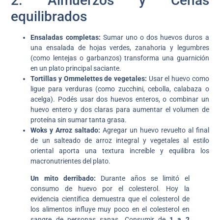
2. Almuerzos y Cenas
equilibrados
Ensaladas completas:
Sumar uno o dos huevos duros a
una ensalada de hojas verdes, zanahoria y legumbres
(como lentejas o garbanzos) transforma una guarnición
en un plato principal saciante.
Tortillas y Ommelettes de vegetales:
Usar el huevo como
ligue para verduras (como zucchini, cebolla, calabaza o
acelga). Podés usar dos huevos enteros, o combinar un
huevo entero y dos claras para aumentar el volumen de
proteína sin sumar tanta grasa.
Woks y Arroz saltado:
Agregar un huevo revuelto al final
de un salteado de arroz integral y vegetales al estilo
oriental aporta una textura increíble y equilibra los
macronutrientes del plato.
Un mito derribado:
Durante años se limitó el
consumo de huevo por el colesterol. Hoy la
evidencia científica demuestra que el colesterol de
los alimentos influye muy poco en el colesterol en
sangre de personas sanas. Consumir de
1 a 2