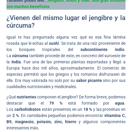
También podes leer:
Jengibre, limón y miel: una gran infusión
con muchos beneficios
¿Vienen del mismo lugar el jengibre y la
cúrcuma?
Igual te has preguntado alguna vez qué es esa fina lámina
rosada que le echas al
sushi
. Se trata de una raíz proveniente de
los bosques tropicales del
subcontinente indio
.
La
cúrcuma
también procede de este, en concreto del suroeste de
la
India
. Fue una de las primeras plantas exportadas y llegó a
Europa hace dos mil años, aproximadamente. El comercio de
especias permitió que los griegos y los romanos disfrutasen de
ella. Era muy valorada no solo por su
sabor picante
sino por sus
cualidades nutricionales y medicinales.
¿Qué
nutrientes
componen el jengibre? De forma breve, podemos
destacar que el
79 %
está formado por
agua
.
Los
carbohidratos
están presentes en un
18 %
y las proteínas en
un
2 %
. En cantidades pequeñas podemos encontrar
vitamina C,
B9, magnesio, potasio, zinc, hierro
y algunos componentes
interesantes más.