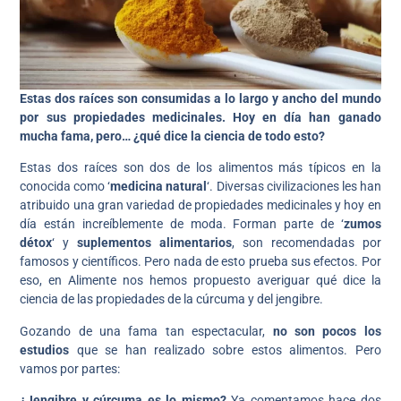
Estas dos raíces son consumidas a lo largo y ancho del mundo
por sus propiedades medicinales. Hoy en día han ganado
mucha fama, pero… ¿qué dice la ciencia de todo esto?
Estas dos raíces son dos de los alimentos más típicos en la
conocida como ‘
medicina natural
‘. Diversas civilizaciones les han
atribuido una gran variedad de propiedades medicinales y hoy en
día están increíblemente de moda. Forman parte de ‘
zumos
détox
‘ y
suplementos alimentarios
, son recomendadas por
famosos y científicos. Pero nada de esto prueba sus efectos. Por
eso, en Alimente nos hemos propuesto averiguar qué dice la
ciencia de las propiedades de la cúrcuma y del jengibre.
Gozando de una fama tan espectacular,
no son pocos los
estudios
que se han realizado sobre estos alimentos. Pero
vamos por partes:
¿Jengibre y cúrcuma es lo mismo?
Ya comentamos hace dos