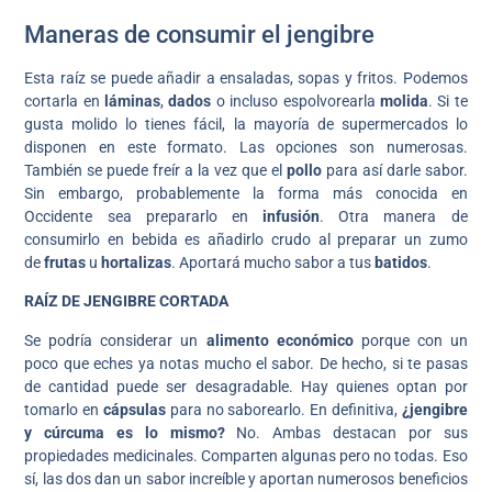
Maneras de consumir el jengibre
Esta raíz se puede añadir a ensaladas, sopas y fritos. Podemos
cortarla en
láminas
,
dados
o incluso espolvorearla
molida
. Si te
gusta molido lo tienes fácil, la mayoría de supermercados lo
disponen en este formato. Las opciones son numerosas.
También se puede freír a la vez que el
pollo
para así darle sabor.
Sin embargo, probablemente la forma más conocida en
Occidente sea prepararlo en
infusión
. Otra manera de
consumirlo en bebida es añadirlo crudo al preparar un zumo
de
frutas
u
hortalizas
. Aportará mucho sabor a tus
batidos
.
RAÍZ DE JENGIBRE CORTADA
Se podría considerar un
alimento económico
porque con un
poco que eches ya notas mucho el sabor. De hecho, si te pasas
de cantidad puede ser desagradable. Hay quienes optan por
tomarlo en
cápsulas
para no saborearlo. En definitiva,
¿jengibre
y cúrcuma es lo mismo?
No. Ambas destacan por sus
propiedades medicinales. Comparten algunas pero no todas. Eso
sí, las dos dan un sabor increíble y aportan numerosos beneficios