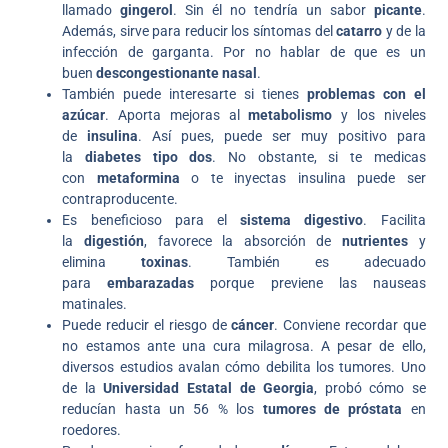
llamado
gingerol
. Sin él no tendría un sabor
picante
.
Además, sirve para reducir los síntomas del
catarro
y de la
infección de garganta. Por no hablar de que es un
buen
descongestionante nasal
.
También puede interesarte si tienes
problemas con el
azúcar
. Aporta mejoras al
metabolismo
y los niveles
de
insulina
. Así pues, puede ser muy positivo para
la
diabetes tipo dos
. No obstante, si te medicas
con
metaformina
o te inyectas insulina puede ser
contraproducente.
Es beneficioso para el
sistema digestivo
. Facilita
la
digestión
, favorece la absorción de
nutrientes
y
elimina
toxinas
. También es adecuado
para
embarazadas
porque previene las nauseas
matinales.
Puede reducir el riesgo de
cáncer
. Conviene recordar que
no estamos ante una cura milagrosa. A pesar de ello,
diversos estudios avalan cómo debilita los tumores. Uno
de la
Universidad Estatal de Georgia
, probó cómo se
reducían hasta un 56 % los
tumores de próstata
en
roedores.