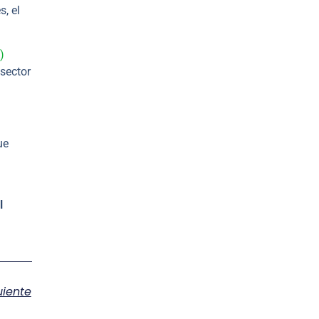
, el
)
 sector
ue
l
uiente