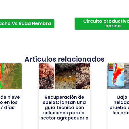
Circuito productivo
acho Vs Ruda Hembra
harina
Artículos relacionados
de nieve
Recuperación de
Bajo 
vo en los
suelos: lanzan una
helad
7 días
guía técnica con
prueba 
soluciones para el
los pr
sector agropecuario