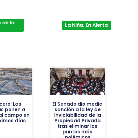
 de la
La Niña, En Alerta
cero: Las
El Senado dio media
as ponen a
sanción a la ley de
al campo en
Inviolabilidad de la
óximos días
Propiedad Privada
tras eliminar los
puntos más
polémicos