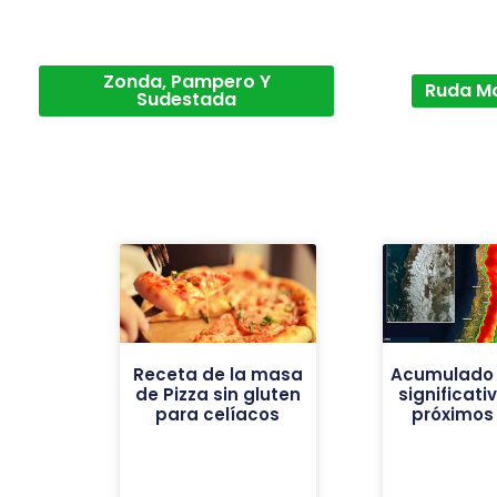
Zonda, Pampero Y
Ruda M
Sudestada
Receta de la masa
Acumulado 
de Pizza sin gluten
significati
para celíacos
próximos 