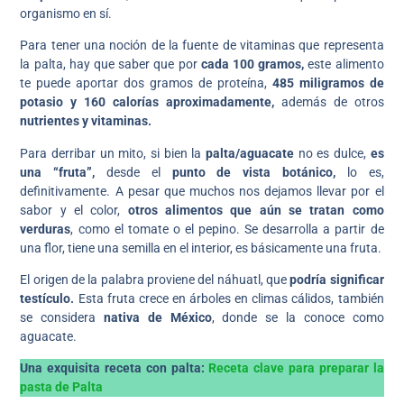
organismo en sí.
Para tener una noción de la fuente de vitaminas que representa
la palta, hay que saber que por
cada 100 gramos,
este alimento
te puede aportar dos gramos de proteína,
485 miligramos de
potasio y 160 calorías aproximadamente,
además de otros
nutrientes y vitaminas.
Para derribar un mito, si bien la
palta/aguacate
no es dulce,
es
una “fruta”,
desde el
punto de vista botánico,
lo es,
definitivamente. A pesar que muchos nos dejamos llevar por el
sabor y el color,
otros alimentos que aún se tratan como
verduras
, como el tomate o el pepino. Se desarrolla a partir de
una flor, tiene una semilla en el interior, es básicamente una fruta.
El origen de la palabra proviene del náhuatl, que
podría significar
testículo.
Esta fruta crece en árboles en climas cálidos, también
se considera
nativa de México
, donde se la conoce como
aguacate.
Una exquisita receta con palta:
Receta clave para preparar la
pasta de Palta