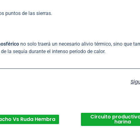
s puntos de las sierras.
mosférico
no solo traerá un necesario alivio térmico, sino que t
de la sequía durante el intenso período de calor.
Sig
Circuito productivo
acho Vs Ruda Hembra
harina