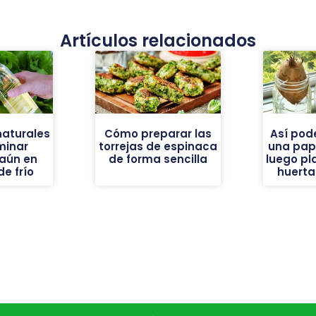
Artículos relacionados
naturales
Cómo preparar las
Así pod
minar
torrejas de espinaca
una pap
aún en
de forma sencilla
luego pl
e frío
huerta