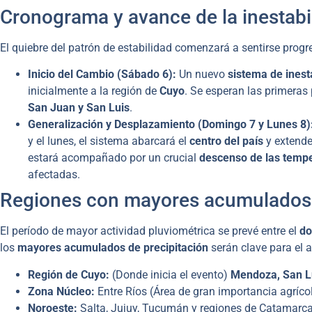
Cronograma y avance de la inestabi
El quiebre del patrón de estabilidad comenzará a sentirse progr
Inicio del Cambio (Sábado 6):
Un nuevo
sistema de inest
inicialmente a la región de
Cuyo
. Se esperan las primeras 
San Juan y San Luis
.
Generalización y Desplazamiento (Domingo 7 y Lunes 8)
y el lunes, el sistema abarcará el
centro del país
y extende
estará acompañado por un crucial
descenso de las temp
afectadas.
Regiones con mayores acumulados
El período de mayor actividad pluviométrica se prevé entre el
do
los
mayores acumulados de precipitación
serán clave para el al
Región de Cuyo:
(Donde inicia el evento)
Mendoza, San Lu
Zona Núcleo:
Entre Ríos (Área de gran importancia agrícol
Noroeste:
Salta, Jujuy, Tucumán y regiones de Catamarca