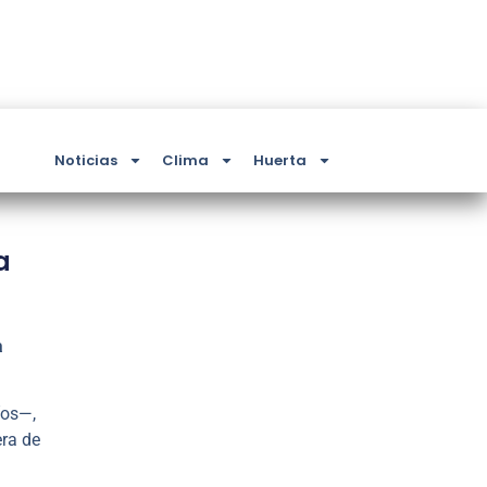
Noticias
Clima
Huerta
a
a
íos—,
era de