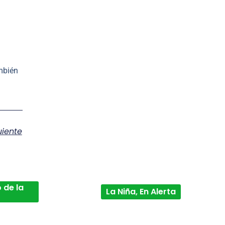
ambién
uiente
 de la
La Niña, En Alerta