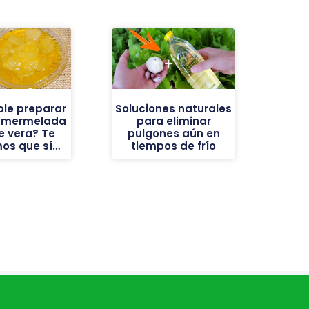
ble preparar
Soluciones naturales
a mermelada
para eliminar
e vera? Te
pulgones aún en
os que sí…
tiempos de frío