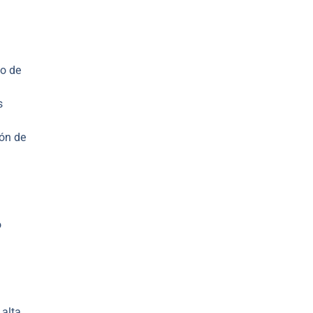
lo de
s
ión de
o
 alta