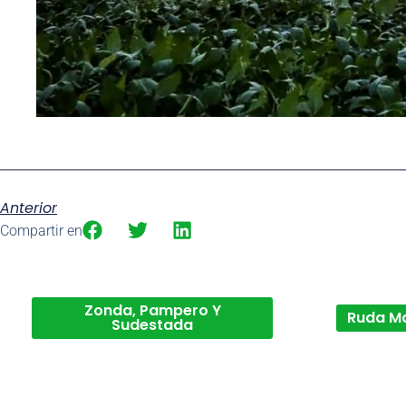
Anterior
Compartir en
Zonda, Pampero Y
Ruda M
Sudestada