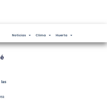
Noticias
Clima
Huerta
ué
 las
rea