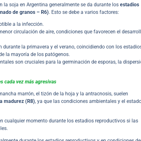
n la soja en Argentina generalmente se da durante los
estadios
lenado de granos – R6)
. Esto se debe a varios factores:
ible a la infección.
or circulación de aire, condiciones que favorecen el desarrol
durante la primavera y el verano, coincidiendo con los estadio
 de la mayoría de los patógenos.
tales son cruciales para la germinación de esporas, la dispers
es cada vez más agresivas
mancha marrón, el tizón de la hoja y la antracnosis, suelen
 la madurez (R8)
, ya que las condiciones ambientales y el estad
n cualquier momento durante los estadios reproductivos si las
les.
ialmente durante los estadios reproductivos y en condiciones de