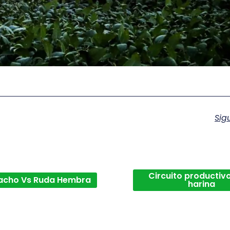
Sig
Circuito productivo
acho Vs Ruda Hembra
harina