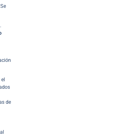
 Se
.
o
cación
 el
zados
as de
al