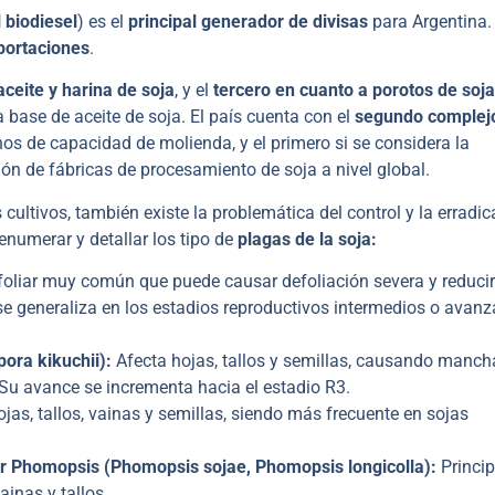
l biodiesel
) es el
principal generador de divisas
para Argentina.
xportaciones
.
ceite y harina de soja
, y el
tercero en cuanto a porotos de soja
 base de aceite de soja. El país cuenta con el
segundo complej
os de capacidad de molienda, y el primero si se considera la
ón de fábricas de procesamiento de soja a nivel global.
 cultivos, también existe la problemática del control y la erradi
numerar y detallar los tipo de
plagas de la soja:
liar muy común que puede causar defoliación severa y reducir
o se generaliza en los estadios reproductivos intermedios o avan
ora kikuchii):
Afecta hojas, tallos y semillas, causando manch
. Su avance se incrementa hacia el estadio R3.
jas, tallos, vainas y semillas, siendo más frecuente en sojas
por Phomopsis (Phomopsis sojae, Phomopsis longicolla):
Princip
ainas y tallos.