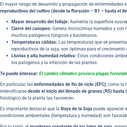
El mayor riesgo de desarrollo y propagación de enfermedades e
reproductivos del cultivo (desde la floración – R1 – hasta el l
Mayor desarrollo del follaje:
Aumenta la superficie suscept
Cierre del canopeo:
Genera microclimas húmedos y con men
muchos patógenos fúngicos y bacterianos.
Temperaturas cálidas:
Las temperaturas que se presentan 
reproductivos de la soja, son óptimas para el crecimiento
Lluvias y alta humedad relativa:
Estas condiciones ambien
los patógenos y la infección de las plantas.
Te puede interesar:
El cambio climatico provoca plagas forestal
En particular, las
enfermedades de fin de ciclo (EFC)
, como la 
intensificarse
desde el inicio del llenado de granos (R5) hasta
fisiológico de la planta las favorecen.
Es importante destacar que la
Roya de la Soja
puede aparecer e
condiciones ambientales (temperatura y humedad) son favorab
Por lo tanto, el
monitoreo constante de los lotes de soja
, espec