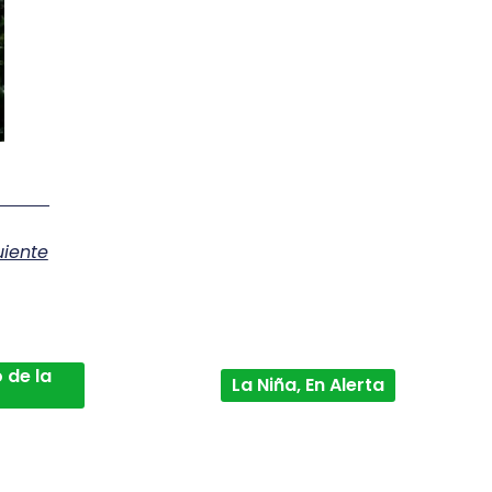
uiente
 de la
La Niña, En Alerta