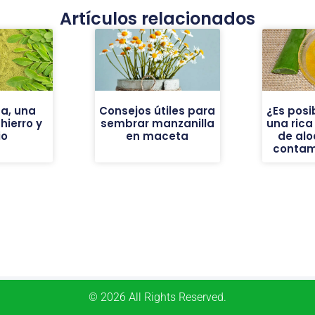
Artículos relacionados
a, una
Consejos útiles para
¿Es posi
ierro y
sembrar manzanilla
una ric
io
en maceta
de alo
contam
© 2026 All Rights Reserved.