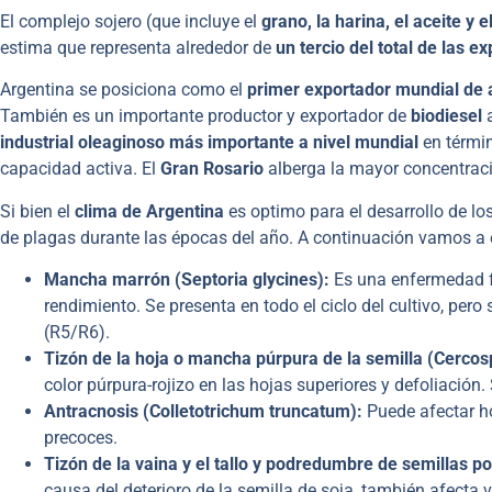
El complejo sojero (que incluye el
grano, la harina, el aceite y e
estima que representa alrededor de
un tercio del total de las e
Argentina se posiciona como el
primer exportador mundial de a
También es un importante productor y exportador de
biodiesel
a
industrial oleaginoso más importante a nivel mundial
en términ
capacidad activa. El
Gran Rosario
alberga la mayor concentraci
Si bien el
clima de Argentina
es optimo para el desarrollo de los
de plagas durante las épocas del año. A continuación vamos a e
Mancha marrón (Septoria glycines):
Es una enfermedad fo
rendimiento. Se presenta en todo el ciclo del cultivo, per
(R5/R6).
Tizón de la hoja o mancha púrpura de la semilla (Cercosp
color púrpura-rojizo en las hojas superiores y defoliación
Antracnosis (Colletotrichum truncatum):
Puede afectar ho
precoces.
Tizón de la vaina y el tallo y podredumbre de semillas 
causa del deterioro de la semilla de soja, también afecta v