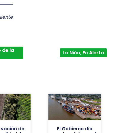
uiente
 de la
La Niña, En Alerta
rvación de
El Gobierno dio