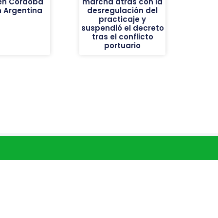
 en Córdoba
marcha atrás con la
n Argentina
desregulación del
practicaje y
suspendió el decreto
tras el conflicto
portuario