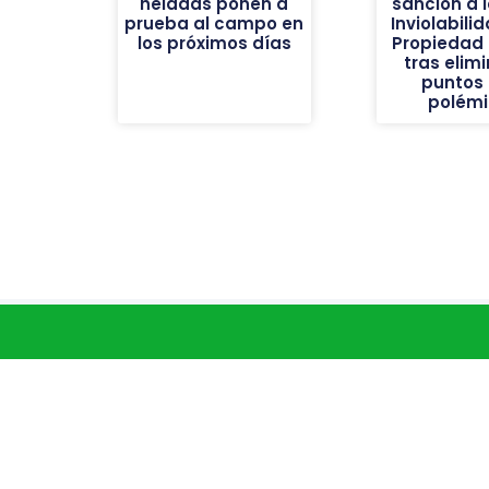
heladas ponen a
sanción a l
prueba al campo en
Inviolabili
los próximos días
Propiedad 
tras elimi
puntos
polém