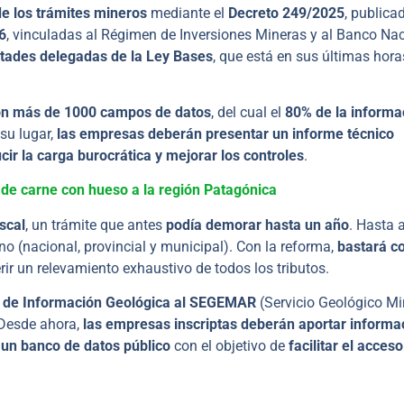
de los trámites mineros
mediante el
Decreto 249/2025
, publica
6
, vinculadas al Régimen de Inversiones Mineras y al Banco Na
ltades delegadas de la Ley Bases
, que está en sus últimas hora
on más de 1000 campos de datos
, del cual el
80% de la informa
 su lugar,
las empresas deberán presentar un informe técnico
cir la carga burocrática y mejorar los controles
.
de carne con hueso a la región Patagónica
iscal
, un trámite que antes
podía demorar hasta un año
. Hasta 
no (nacional, provincial y municipal). Con la reforma,
bastará c
erir un relevamiento exhaustivo de todos los tributos.
l de Información Geológica al SEGEMAR
(Servicio Geológico Mi
 Desde ahora,
las empresas inscriptas deberán aportar informa
a un banco de datos público
con el objetivo de
facilitar el acceso