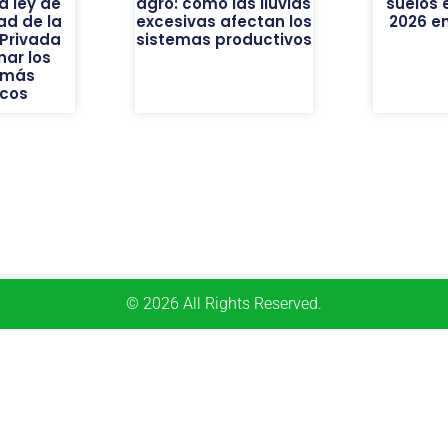
a ley de
agro: cómo las lluvias
suelos
dad de la
excesivas afectan los
2026 e
Privada
sistemas productivos
nar los
 más
icos
© 2026 All Rights Reserved.