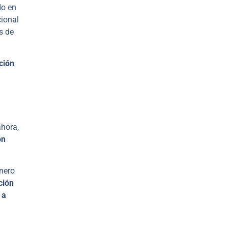
do en
cional
s de
ción
ahora,
on
nero
ción
 a