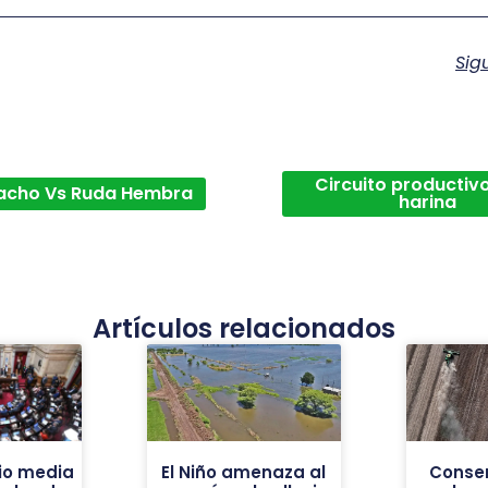
Sig
Circuito productivo
acho Vs Ruda Hembra
harina
Artículos relacionados
io media
El Niño amenaza al
Conse