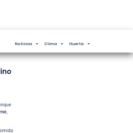
Noticias
Clima
Huerta
tino
unque
arne
,
 comida