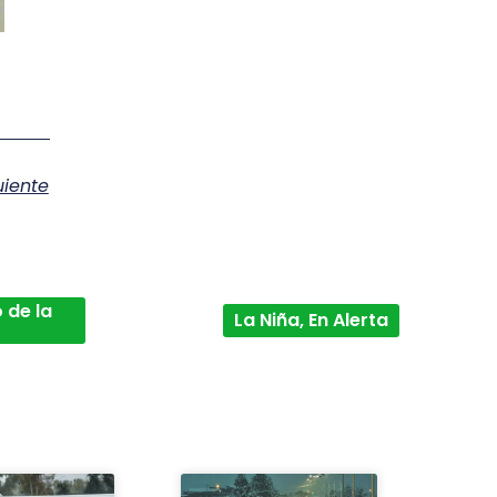
uiente
 de la
La Niña, En Alerta