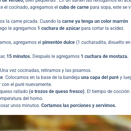
s de verdeo,
bien pequeñas . En un sartén las rehogamos en acei
te el cocinado, agregamos el
cubo de carne
para sopa, este se v
os la carne picada. Cuando la
carne ya tenga un color marrón
uego le agregamos
1 cuchara de azúcar
para cortar la acidez.
tamos, agregamos el
pimentón dulce
(1 cucharadita, disuelto e
ar,
15 minutos.
Después le agregamos
1 cuchara de mostaza.
 Una vez cocinadas, retiramos y las pisamos.
te
. Colocamos en la base de la bandeja
una capa del puré
y lue
r con el puré nuevamente.
 queso rallado
(o trozos de queso fresco)
. El tiempo de cocción
emperatura del horno.
posar unos minutos.
Cortamos las porciones y servimos.