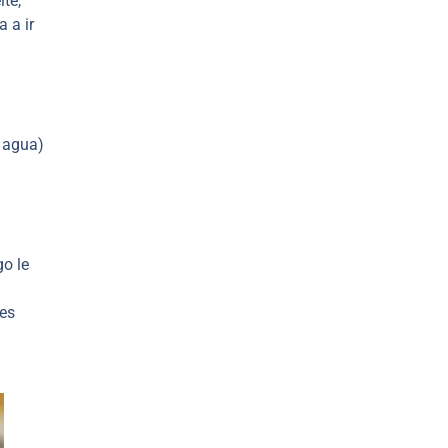
te,
a a ir
n agua)
go le
 es