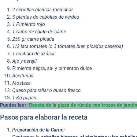
2 cebollas
blancas medianas
3 plantas de cebollas de verdeo
1 Pimiento rojo
1 Cubo de caldo de carne
250 gr carne picada
1/2 lata tomates (o 3 tomates bien picados caseros)
1 cuchara de azúcar
Ajo y perejil
Pimienta negra, sal y pimentón dulce
Aceitunas
Mostaza
Queso para rallar o queso fresco
1 Kg papas
Puedes leer:
Receta de la pizza de rúcula con trozos de jamó
Pasos para elaborar la receta
Preparación de la Carne: