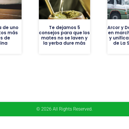
a de uno
Te dejamos 5
Arcor y 
ntos más
consejos para que los
en march
os de
mates no se laven y
y unific
ina
la yerba dure más
de La 
© 2026 All Rights Reserved.