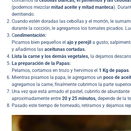
Contamos la
cebollas blancas, el pimientos y las cebolla
(podemos mezclar
mitad aceite y mitad manteca
). Duran
derritiendo.
Cuando estén doradas las cebollas y el morrón, le sumam
durante la cocción, le agregamos los tomates picados. L
C
ondimentación:
Picamos bien pequeños el
ajo y perejil
a gusto, salpimen
y añadimos las
aceitunas cortadas.
Lista la carne y los demás vegetales,
la dejamos descans
La preparación de la Papas:
Pelamos, cortamos en trozo y hervimos el
1 Kg de papas
.
Mientras pisamos la papa, le agregamos un
poco de acei
agregamos la carne, finalmente cubrimos la parte superio
Una vez que está armado el pastel, cubrirlo de abundante
aproximadamente entre
20 y 25 minutos,
depende de la t
Pasado este tiempo de horneado, retiramos y dejamos re