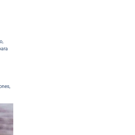
o,
para
ones,