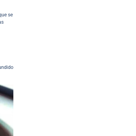
 que se
as
fundido