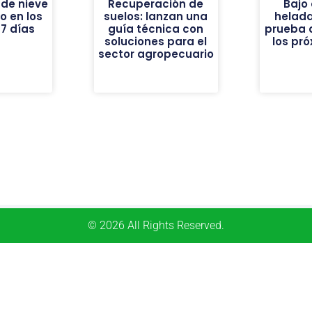
de nieve
Recuperación de
Bajo 
vo en los
suelos: lanzan una
helad
7 días
guía técnica con
prueba 
soluciones para el
los pr
sector agropecuario
© 2026 All Rights Reserved.