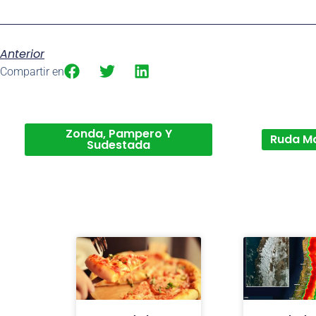
Anterior
Compartir en
Zonda, Pampero Y
Ruda M
Sudestada