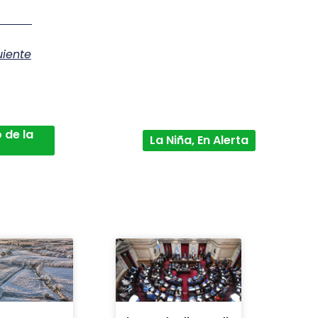
uiente
 de la
La Niña, En Alerta