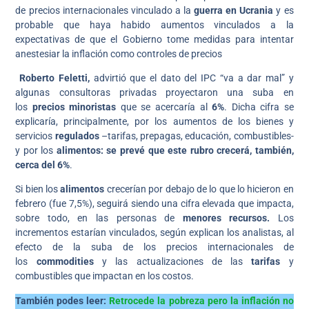
de precios internacionales vinculado a la
guerra en Ucrania
y es
probable que haya habido aumentos vinculados a la
expectativas de que el Gobierno tome medidas para intentar
anestesiar la inflación como controles de precios
Roberto Feletti,
advirtió que el dato del IPC “va a dar mal” y
algunas consultoras privadas proyectaron una suba en
los
precios minoristas
que se acercaría al
6%
. Dicha cifra se
explicaría, principalmente, por los aumentos de los bienes y
servicios
regulados
–tarifas, prepagas, educación, combustibles-
y por los
alimentos: se prevé que este rubro crecerá, también,
cerca del 6%
.
Si bien los
alimentos
crecerían por debajo de lo que lo hicieron en
febrero (fue 7,5%), seguirá siendo una cifra elevada que impacta,
sobre todo, en las personas de
menores recursos.
Los
incrementos estarían vinculados, según explican los analistas, al
efecto de la suba de los precios internacionales de
los
commodities
y las actualizaciones de las
tarifas
y
combustibles que impactan en los costos.
También podes leer:
Retrocede la pobreza pero la inflación no