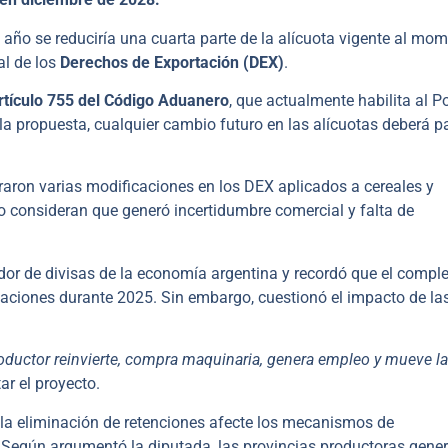
 año se reduciría una cuarta parte de la alícuota vigente al mo
al de los
Derechos de Exportación (DEX)
.
rtículo 755 del Código Aduanero
, que actualmente habilita al P
 la propuesta, cualquier cambio futuro en las alícuotas deberá p
traron varias modificaciones en los DEX aplicados a cereales y
ro consideran que generó incertidumbre comercial y falta de
dor de divisas de la economía argentina y recordó que el comple
taciones durante 2025. Sin embargo, cuestionó el impacto de la
productor reinvierte, compra maquinaria, genera empleo y mueve la
ar el proyecto.
la eliminación de retenciones afecte los mecanismos de
s. Según argumentó la diputada, las provincias productoras gene