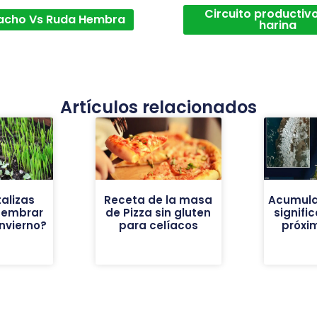
Circuito productivo
acho Vs Ruda Hembra
harina
Artículos relacionados
alizas
Receta de la masa
Acumula
sembrar
de Pizza sin gluten
signific
invierno?
para celíacos
próxi