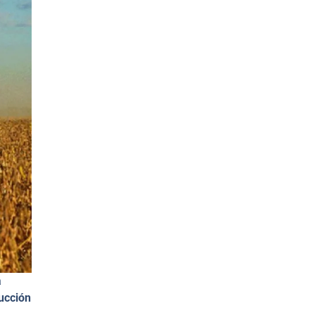
a
ducción