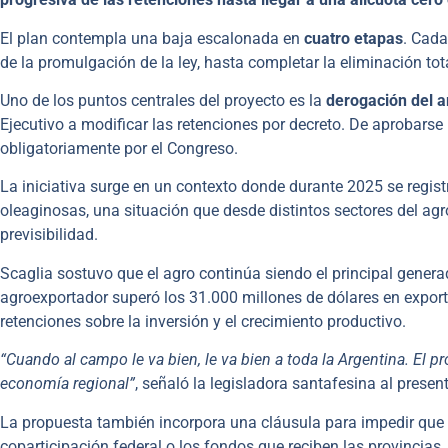
El plan contempla una baja escalonada en
cuatro etapas
. Cada
de la promulgación de la ley, hasta completar la eliminación tot
Uno de los puntos centrales del proyecto es la
derogación del a
Ejecutivo a modificar las retenciones por decreto. De aprobarse
obligatoriamente por el Congreso.
La iniciativa surge en un contexto donde durante 2025 se regis
oleaginosas, una situación que desde distintos sectores del ag
previsibilidad.
Scaglia sostuvo que el agro continúa siendo el principal genera
agroexportador superó los 31.000 millones de dólares en expor
retenciones sobre la inversión y el crecimiento productivo.
“Cuando al campo le va bien, le va bien a toda la Argentina. El 
economía regional”
, señaló la legisladora santafesina al present
La propuesta también incorpora una cláusula para impedir que 
coparticipación federal o los fondos que reciben las provincia