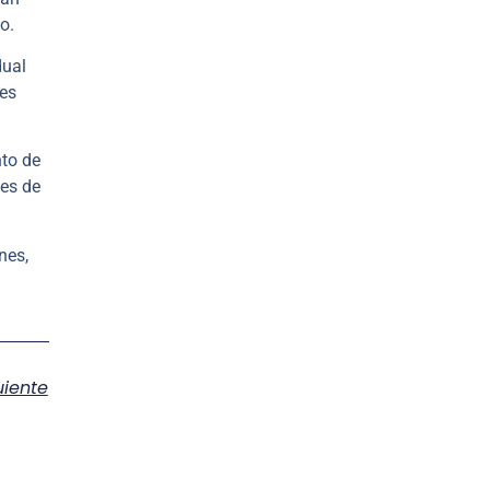
o.
dual
res
nto de
nes de
nes,
uiente