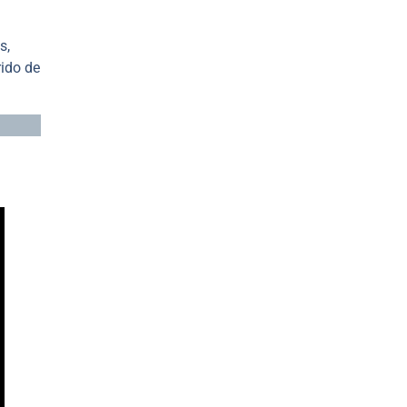
s,
rido de