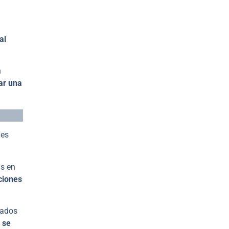
al
n
ar una
nes
as en
ciones
sados
 se