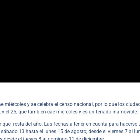
 miércoles y se celebra el censo nacional, por lo que los ciud
 y el 25, que también cae miércoles y es un feriado inamovible.
o que resta del año. Las fechas a tener en cuenta para hacerse
 sábado 13 hasta el lunes 15 de agosto; desde el viernes 7 al lu
 y desde el jueves 8 al domingo 11 de diciembre.