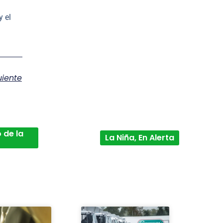
y el
uiente
 de la
La Niña, En Alerta