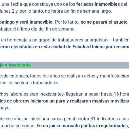
, una fecha que constituye uno de los
feriados inamovibles
del
 lunes 2 y, por lo tanto, no habrá un fin de semana largo.
domingo y será inamovible.
Por lo tanto,
no se pasará el asueto 
bajar el último día del fin de semana.
r, en homenaje a un grupo de trabajadores anarquistas –tambié
ueron ejecutados en esta ciudad de Estados Unidos por reclam
o y trayectoria
esde entonces, todos los años se realizan actos y manifestacio
os los sectores trabajadores.
chos laborales eran inexistentes- llegaban a pasar hasta 16 hor
es de obreros iniciaron un paro y realizaron masivas moviliza
 mayo.
o de ese año, se inició una causa penal contra 31 individuos acu
o a ocho personas.
En un juicio marcado por las irregularidades,