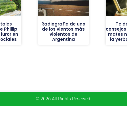
tales
Radiografía de uno
Te d
 Phillip
de los vientos más
consejos
furor en
violentos de
mates n
sociales
Argentina
la yer
© 2026 All Rights Reserved.