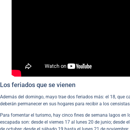
Los feriados que se vienen
Además del domingo, mayo trae dos feriados más: el 18, que cae
deberán permanecer en sus hogares para recibir a los censistas;
Para fomentar el turismo, hay cinco fines de semana lagos en l
escapada son: desde el viernes 17 al lunes 20 de junio; desde el
de octubre; desde el sábado 19 hasta el lunes 21 de noviembre;