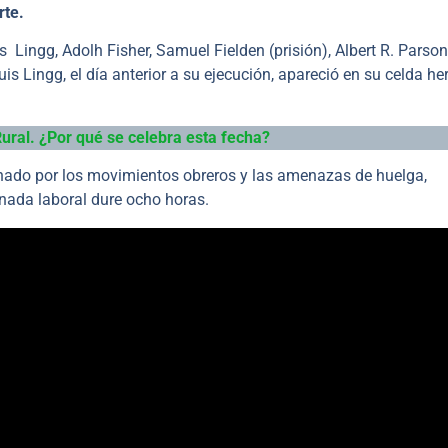
rte.
 Lingg, Adolh Fisher, Samuel Fielden (prisión), Albert R. Parson
s Lingg, el día anterior a su ejecución, apareció en su celda he
ural. ¿Por qué se celebra esta fecha?
nado por los movimientos obreros y las amenazas de huelga,
ornada laboral dure ocho horas.