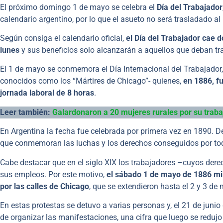
El próximo domingo 1 de mayo se celebra el
Día del Trabajador
calendario argentino, por lo que el asueto no será trasladado al
Según consiga el calendario oficial,
el Día del Trabajador cae 
lunes
y sus beneficios solo alcanzarán a aquellos que deban tra
El 1 de mayo se conmemora el Día Internacional del Trabajado
conocidos como los “Mártires de Chicago”- quienes,
en 1886, f
jornada laboral de 8 horas
.
Leer también:
Galardonaron a 20 mujeres rurales por su trabaj
En Argentina la fecha fue celebrada por primera vez en 1890. D
que conmemoran las luchas y los derechos conseguidos por tod
Cabe destacar que en el siglo XIX los trabajadores –cuyos dere
sus empleos. Por este motivo,
el sábado 1 de mayo de 1886 mil
por las calles de Chicago
, que se extendieron hasta el 2 y 3 de
En estas protestas se detuvo a varias personas y, el 21 de juni
de organizar las manifestaciones, una cifra que luego se reduj