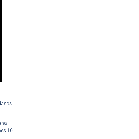
adanos
 una
nes 10