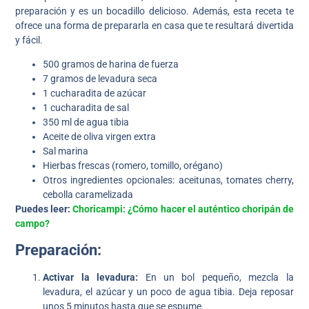
preparación y es un bocadillo delicioso. Además, esta receta te
ofrece una forma de prepararla en casa que te resultará divertida
y fácil.
500 gramos de harina de fuerza
7 gramos de levadura seca
1 cucharadita de azúcar
1 cucharadita de sal
350 ml de agua tibia
Aceite de oliva virgen extra
Sal marina
Hierbas frescas (romero, tomillo, orégano)
Otros ingredientes opcionales: aceitunas, tomates cherry,
cebolla caramelizada
Puedes leer:
Choricampi: ¿Cómo hacer el auténtico choripán de
campo?
Preparación:
Activar la levadura:
En un bol pequeño, mezcla la
levadura, el azúcar y un poco de agua tibia. Deja reposar
unos 5 minutos hasta que se espume.