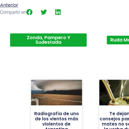
Anterior
Compartir en
Zonda, Pampero Y
Ruda M
Sudestada
Radiografía de uno
Te deja
de los vientos más
consejos par
violentos de
mates no se