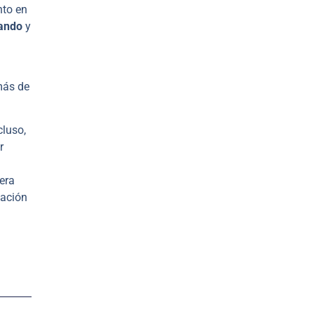
nto en
tando
y
más de
cluso,
r
era
ación