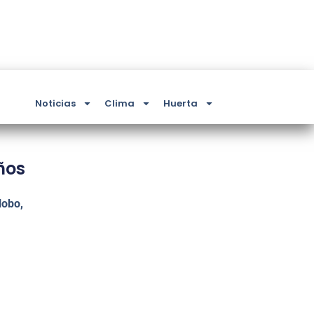
Noticias
Clima
Huerta
años
lobo,