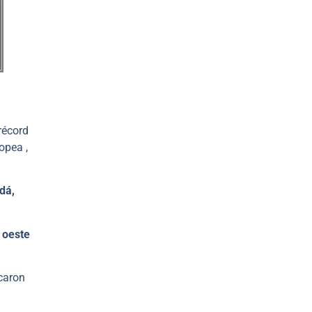
récord
opea ,
dá,
l oeste
icaron