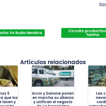
Sig
Circuito productivo
acho Vs Ruda Hembra
harina
Artículos relacionados
mos 5
Arcor y Danone ponen
Las 
a que los
en marcha su alianza
neva
 laven y
y unifican el negocio
cordi