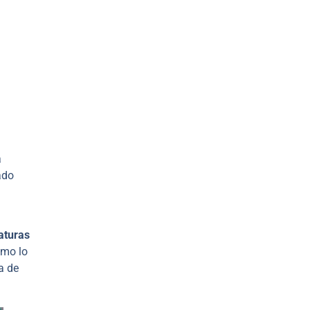
a
ado
aturas
omo lo
a de