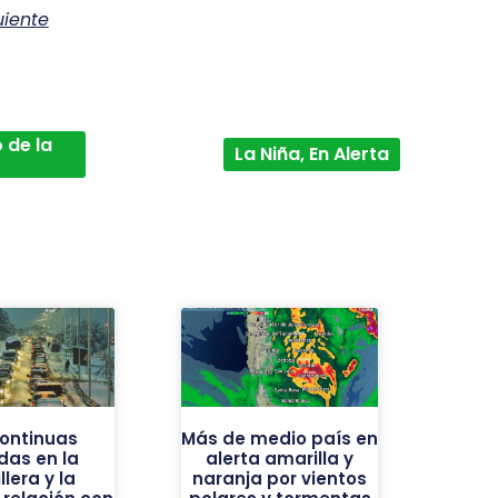
uiente
 de la
La Niña, En Alerta
continuas
Más de medio país en
das en la
alerta amarilla y
llera y la
naranja por vientos