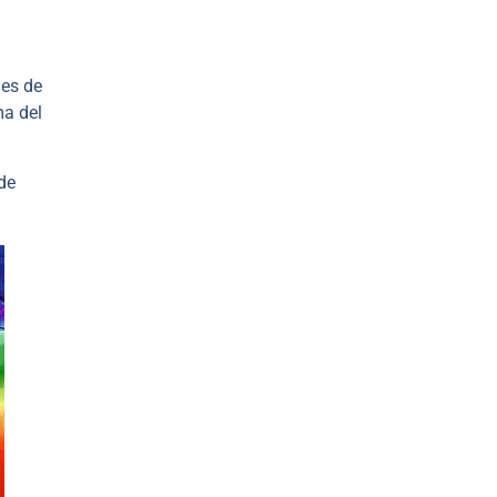
les de
ma del
de