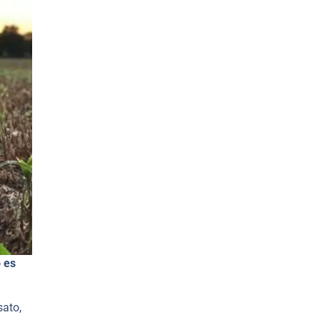
o es
sato,