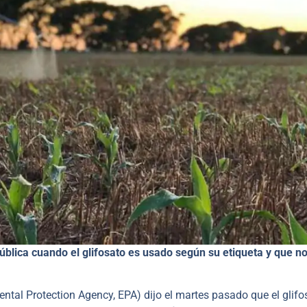
ública cuando el glifosato es usado según su etiqueta y que n
tal Protection Agency, EPA) dijo el martes pasado que el glifo