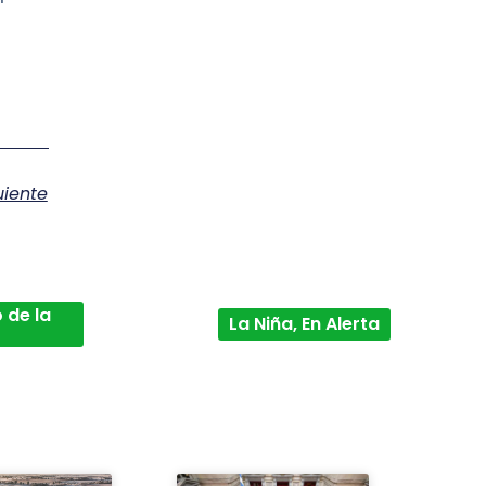
uiente
 de la
La Niña, En Alerta