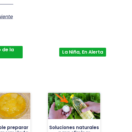
uiente
 de la
La Niña, En Alerta
ble preparar
Soluciones naturales