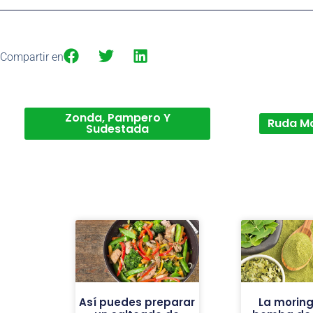
Compartir en
Zonda, Pampero Y
Ruda M
Sudestada
Así puedes preparar
La moring