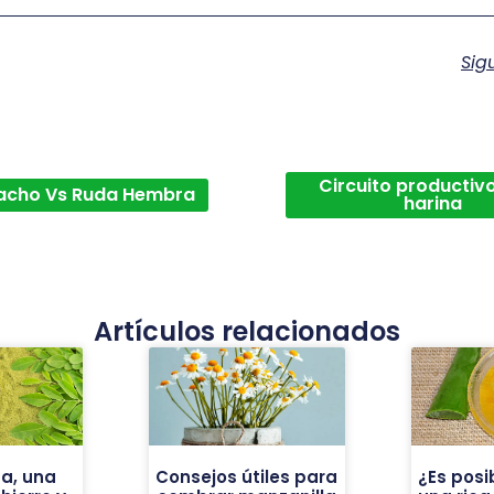
Sig
Circuito productivo
acho Vs Ruda Hembra
harina
Artículos relacionados
a, una
Consejos útiles para
¿Es posi