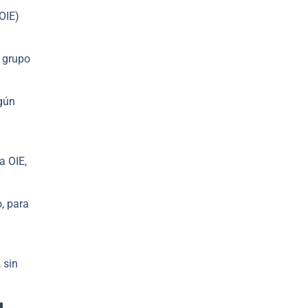
OIE)
 grupo
egún
a OIE,
, para
 sin