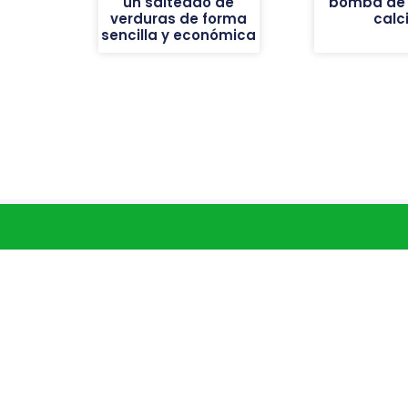
un salteado de
bomba de h
verduras de forma
calc
sencilla y económica