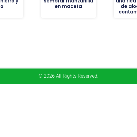
ierro y
sembrar manzanilla
una ric
io
en maceta
de alo
contam
© 2026 All Rights Reserved.