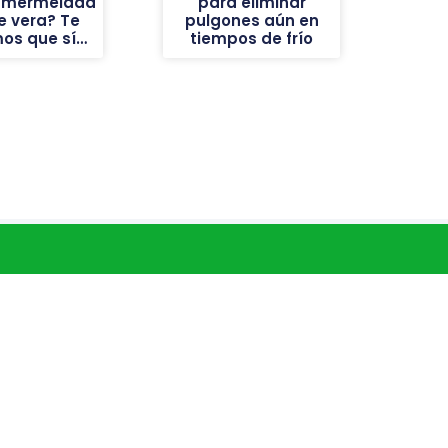
a mermelada
para eliminar
e vera? Te
pulgones aún en
os que sí…
tiempos de frío