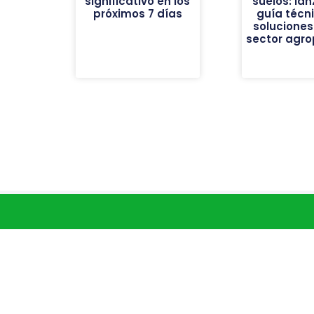
significativo en los
suelos: la
próximos 7 días
guía técn
soluciones
sector agro