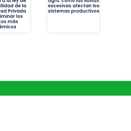
 a la ley de
agro: cómo las lluvias
ilidad de la
excesivas afectan los
dad Privada
sistemas productivos
liminar los
tos más
émicos