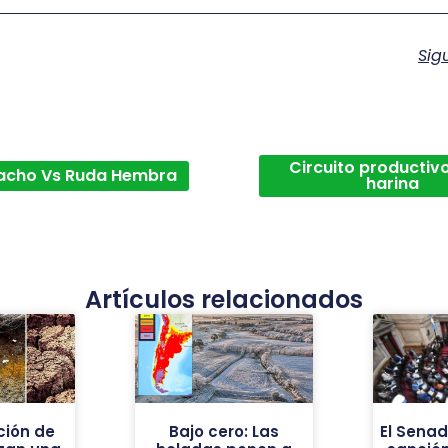
Sig
Circuito productivo
acho Vs Ruda Hembra
harina
Artículos relacionados
ión de
Bajo cero: Las
El Sena