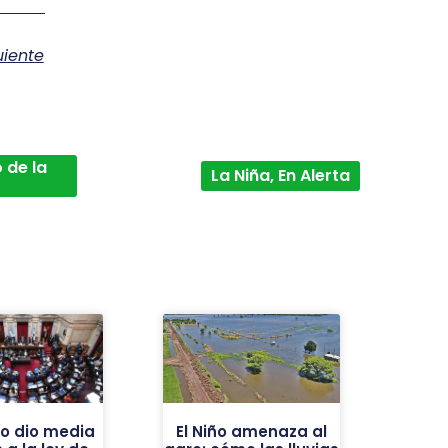
uiente
 de la
La Niña, En Alerta
do dio media
El Niño amenaza al