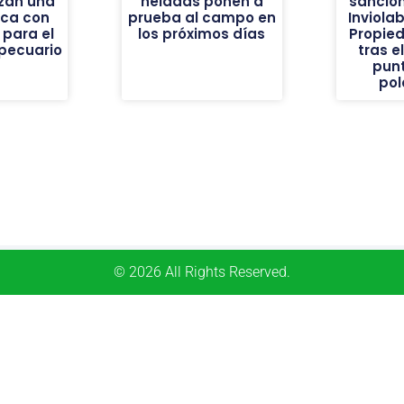
nzan una
heladas ponen a
sanción
ica con
prueba al campo en
Inviolab
 para el
los próximos días
Propie
pecuario
tras e
pun
pol
© 2026 All Rights Reserved.