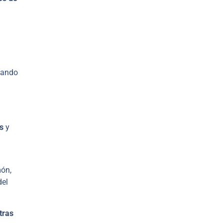
cando
s
y
món,
del
tras