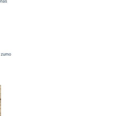
onas
l zumo