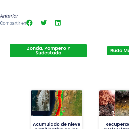
Anterior
Compartir en
Zonda, Pampero Y
Ruda M
Sudestada
Acumulado de nieve
Recuperac