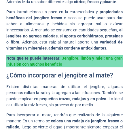
Además le da un sabor diferente: algo
cítrico, fresco y picante.
Para introducirnos un poco en la característica y
propiedades
benéficas del jengibre fresco
o seco se puede usar para dar
sabor a alimentos y bebidas sin agregar sal o azúcar
innecesarios. A menudo se consume en cantidades pequeñas,
el
jengibre no agrega calorías, si aporta carbohidratos, proteínas
o fibra.
Además, esta raíz al natural aporta una
variedad de
vitaminas y minerales, además contiene antioxidantes.
Nota que te puede interesar:
Jengibre, limón y miel: una gran
infusión con muchos beneficio
¿Cómo incorporar el jengibre al mate?
Existen distintas maneras de utilizar el jengibre, algunas
personas
rallan la raíz
y la agregan a las infusiones. También se
puede emplear en
pequeños trozos, rodajas y en polvo.
Lo ideal
es utilizar la raíz fresca, sin proceso de por medio.
Para incorporar al mate, tendrás que realizarlo de la siguiente
manera: En un termo se
coloca una rodaja de jengibre fresco o
rallado,
luego se vierte el agua (importante: siempre empezar el