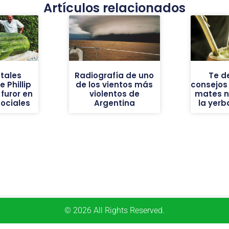
Artículos relacionados
tales
Radiografía de uno
Te d
 Phillip
de los vientos más
consejos
furor en
violentos de
mates n
sociales
Argentina
la yer
© 2026 All Rights Reserved.