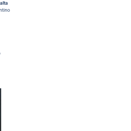
alta
ntino
e