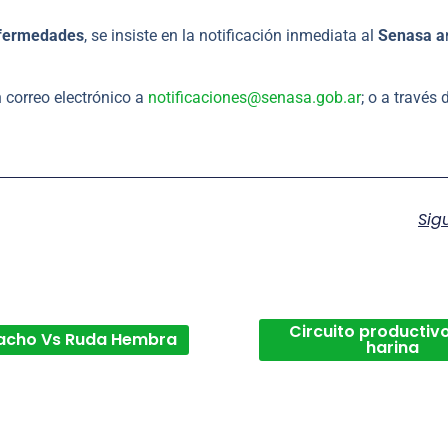
enfermedades
, se insiste en la notificación inmediata al
Senasa a
 correo electrónico a
notificaciones@senasa.gob.ar
; o a través 
Sig
Circuito productivo
acho Vs Ruda Hembra
harina