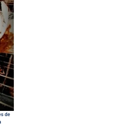
es de
a