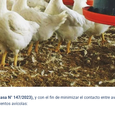
nasa N° 147/2023),
y con el fin de minimizar el contacto entre a
ientos avícolas: