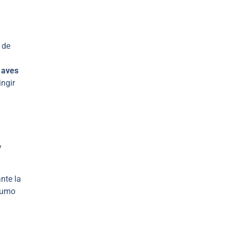
 de
aves
ingir
y
nte la
nsumo