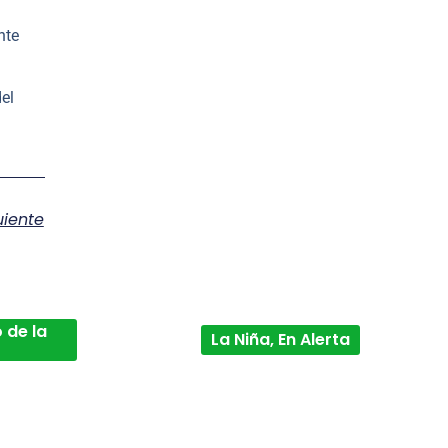
nte
del
uiente
 de la
La Niña, En Alerta