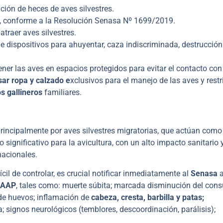
ión de heces de aves silvestres.
ad, conforme a la Resolución Senasa Nº 1699/2019.
traer aves silvestres.
 de dispositivos para ahuyentar, caza indiscriminada, destrucción
ner las aves en espacios protegidos para evitar el contacto con
usar ropa y calzado e
xclusivos para el manejo de las aves y restr
os gallineros
familiares.
rincipalmente por aves silvestres migratorias, que actúan como
o significativo para la avicultura, con un alto impacto sanitario 
nacionales.
ícil de controlar, es crucial notificar inmediatamente al
Senasa
a
 IAAP
, tales como: muerte súbita; marcada disminución del co
de huevos; inflamación de
cabeza, cresta, barbilla y patas;
sa; signos neurológicos (temblores, descoordinación, parálisis);