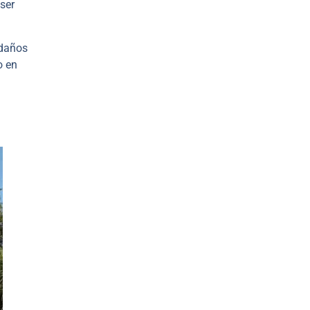
ser
edaños
o en