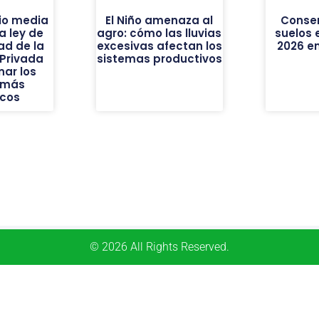
io media
El Niño amenaza al
Conse
a ley de
agro: cómo las lluvias
suelos
dad de la
excesivas afectan los
2026 e
Privada
sistemas productivos
nar los
 más
icos
© 2026 All Rights Reserved.