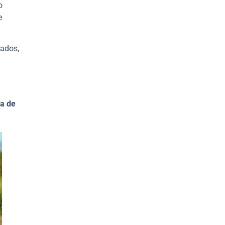
o
e
rados,
da de