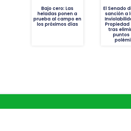
Bajo cero: Las
El Senado d
heladas ponen a
sanción a l
prueba al campo en
Inviolabili
los próximos días
Propiedad 
tras elimi
puntos
polém