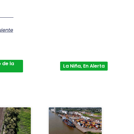
uiente
 de la
La Niña, En Alerta