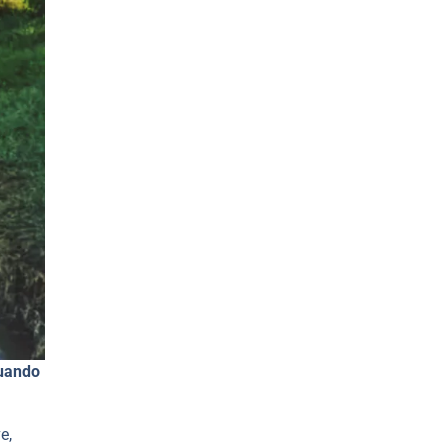
cuando
e,