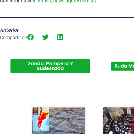
Con información:
https://news.agrofy.com.ar/
Anterior
Compartir en
Zonda, Pampero Y
Ruda M
Sudestada