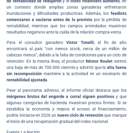
de rentabilidad se redujeron
y el
costo financiero aumentó
, en
un contexto donde amplias zonas ganaderas enfrentaron
inundaciones y dificultades productivas. Además, los
feedlots
comenzaron a vaciarse antes de lo previsto
por la pérdida de
rentabilidad, mientras que los campos arrendados muestran
resultados negativos ante la caída de la relación compra-venta.
Para el consultor ganadero
Víctor Tonelli
, el fin de año
encontrará al país “con menos stock, cerca de un millón de
cabezas menos”, debido a la falta de condiciones para un ciclo de
retención. En la misma línea, el productor
Néstor Roulet
estimó
una baja de más de 700.000 vientres y advirtió que la
alta faena
sin recomposición
mantiene a la actividad en un escenario de
rentabilidad ajustada
.
Pese al panorama adverso, el informe oficial destaca que los
márgenes brutos del engorde a corral siguen positivos
y que
algunas categorías de hacienda muestran precios firmes. Si se
estabiliza la economía y mejora el acceso al financiamiento,
podría iniciarse en 2026 un
nuevo ciclo de retención
que marque
el inicio de una recuperación gradual del rodeo nacional.
Fuente: La Nación