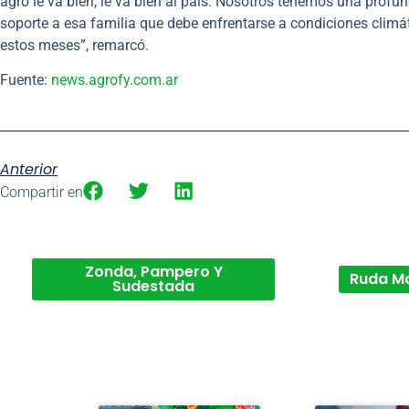
agro le va bien, le va bien al país. Nosotros tenemos una profun
soporte a esa familia que debe enfrentarse a condiciones clim
estos meses”, remarcó.
Fuente:
news.agrofy.com.ar
Anterior
Compartir en
Zonda, Pampero Y
Ruda M
Sudestada