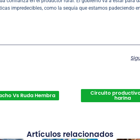
da confianza en el productor rural. El gobierno va a estar para d
áticas impredecibles, como la sequía que estamos padeciendo e
Sig
Circuito productivo
acho Vs Ruda Hembra
harina
Artículos relacionados