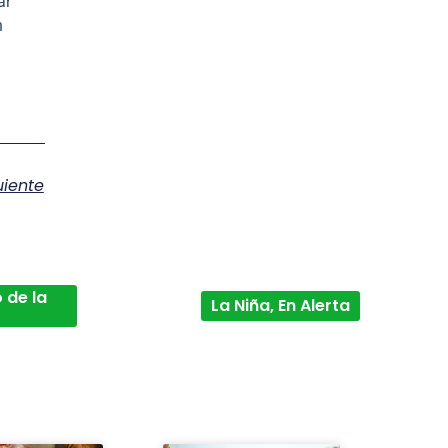
ar
n
uiente
 de la
La Niña, En Alerta