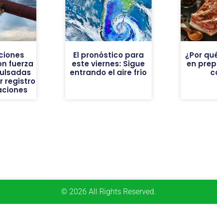
ciones
El pronóstico para
¿Por qué
on fuerza
este viernes: Sigue
en pre
pulsadas
entrando el aire frío
c
 registro
aciones
© 2026 All Rights Reserved.