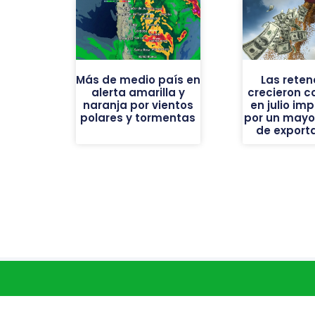
Más de medio país en
Las reten
alerta amarilla y
crecieron c
naranja por vientos
en julio im
polares y tormentas
por un mayor
de export