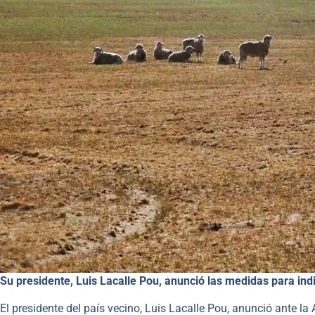
Su presidente, Luis Lacalle Pou, anunció las medidas para in
El presidente del país vecino, Luis Lacalle Pou, anunció ante 