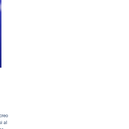
a
creo
i al