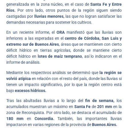
generalizada en la zona núcleo, en el caso de
Santa Fe y Entre
Ríos.
Por otro lado, otros puntos de la región siguen siendo
castigadas por
lluvias menores,
las que no logran satisfacer las
demandas necesarias para sostener los cultivos.
En un reciente informe, el
ORA
manifestó que las lluvias son
inferiores a las esperadas en el
centro de Córdoba, San Luis y
extremo sur de Buenos Aires
, áreas que se mantienen con cierto
déficit hídrico en tierras agrícolas, donde se mantiene cierto
déficit hídrico en
lotes de maíz temprano
, así lo indicaron en el
informe de análisis.
Mediante los respectivos análisis se determinó que
la región se
volvió atípica
en relación con el resto del país, donde las lluvias si
tienen un impacto significativo, por lo que la región centro está
bajo
excesos hídricos.
Tras las abultadas lluvias a lo largo del
fin de semana,
los
acumulados muestran un máximo en
Santa Fe
de
201 mm
en la
zona de Reconquista. Por otro lado, se destaca el acumulado de
180 mm
en
Concordia.
También, las importantes lluvias
impactaron en varias regiones de la provincia de
Buenos Aires.