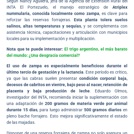
Según Nancy Aguilera, jefa de la Agencia de Extensión Rural del
INTA El Portezuelo, el manejo estratégico de
Atriplex
nummularia, conocida localmente como zampa
, es clave para
reforzar las reservas forrajeras.
Esta planta tolera suelos
salinos, altas temperaturas y sequías
, y se complementa con
asistencia técnica, capacitaciones y articulación con municipios
locales para su implementación y multiplicación.
Nota que te puede interesar:
El trigo argentino, el más barato
del mundo: ¿Una desgracia comercial?
El uso de zampa es especialmente beneficioso durante el
último tercio de gestación y la lactancia
. Este período es crítico,
ya que las cabras suelen presentar
condición corporal baja,
decesos de cabritos en vientre, bajo peso al nacer, retención de
placenta y baja producción de leche
. Eduardo Olmos,
investigador del INTA, recomienda iniciar la suplementación con
una adaptación de
200 gramos de materia verde por animal
durante 15 días
, para luego administrar
500 gramos diarios
en
pleno bache forrajero. Esto mejora significativamente el estado
de las majadas.
Disponer de una reserva forrajera de zampa no solo asegura un