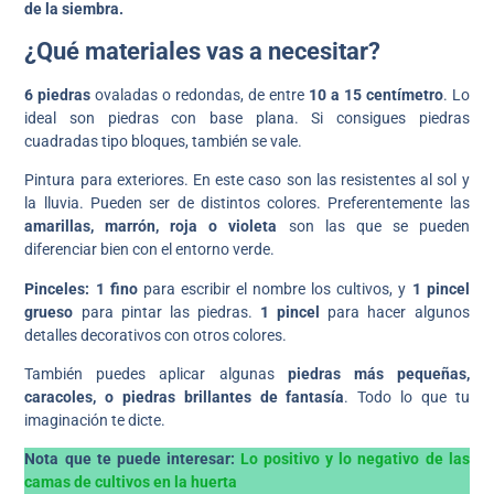
de la siembra.
¿Qué materiales vas a necesitar?
6 piedras
ovaladas o redondas, de entre
10 a 15 centímetro
. Lo
ideal son piedras con base plana. Si consigues piedras
cuadradas tipo bloques, también se vale.
Pintura para exteriores. En este caso son las resistentes al sol y
la lluvia. Pueden ser de distintos colores. Preferentemente las
amarillas, marrón, roja o violeta
son las que se pueden
diferenciar bien con el entorno verde.
Pinceles: 1 fino
para escribir el nombre los cultivos, y
1 pincel
grueso
para pintar las piedras.
1 pincel
para hacer algunos
detalles decorativos con otros colores.
También puedes aplicar algunas
piedras más pequeñas,
caracoles, o piedras brillantes de fantasía
. Todo lo que tu
imaginación te dicte.
Nota que te puede interesar:
Lo positivo y lo negativo de las
camas de cultivos en la huerta