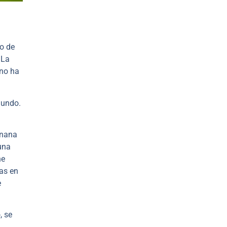
go de
 La
 no ha
mundo.
anana
una
ne
as en
e
, se