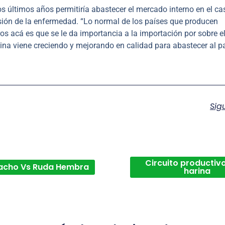
s últimos años permitiría abastecer el mercado interno en el ca
sión de la enfermedad. “Lo normal de los países que producen
s acá es que se le da importancia a la importación por sobre e
ina viene creciendo y mejorando en calidad para abastecer al pa
Sig
Circuito productivo
acho Vs Ruda Hembra
harina