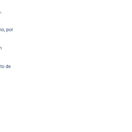
,
mo, por
n
to de