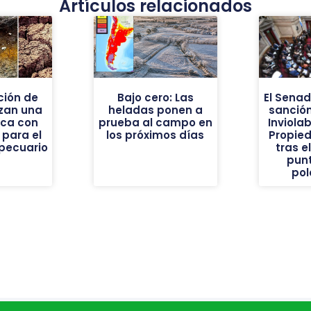
Artículos relacionados
ión de
Bajo cero: Las
El Sena
nzan una
heladas ponen a
sanción
ica con
prueba al campo en
Inviolab
 para el
los próximos días
Propie
pecuario
tras e
pun
pol