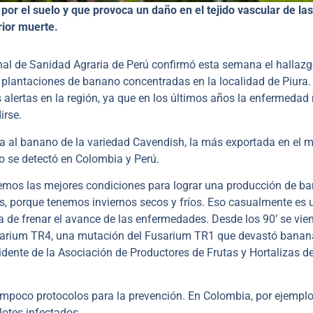
r el suelo y que provoca un daño en el tejido vascular de las
rior muerte.
nal de Sanidad Agraria de Perú confirmó esta semana el hallaz
plantaciones de banano concentradas en la localidad de Piura.
s alertas en la región, ya que en los últimos años la enfermedad
irse.
ta al banano de la variedad Cavendish, la más exportada en el 
 se detectó en Colombia y Perú.
emos las mejores condiciones para lograr una producción de b
s, porque tenemos inviernos secos y fríos. Eso casualmente es 
ra de frenar el avance de las enfermedades. Desde los 90’ se vie
arium TR4, una mutación del Fusarium TR1 que devastó banan
dente de la Asociación de Productores de Frutas y Hortalizas d
tampoco protocolos para la prevención. En Colombia, por ejemplo
otes infectados.