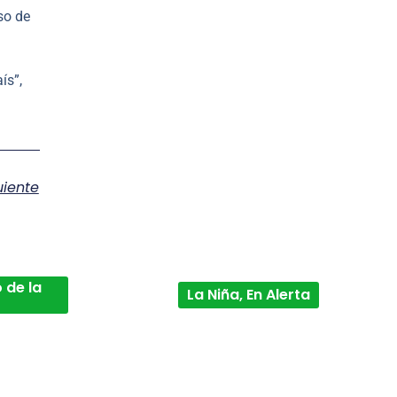
so de
l
ís”,
uiente
 de la
La Niña, En Alerta