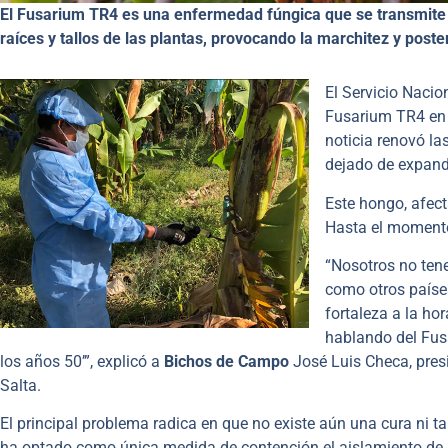
El Fusarium TR4 es una enfermedad fúngica que se transmite po
raíces y tallos de las plantas, provocando la marchitez y poste
El Servicio Nacio
Fusarium TR4 en 
noticia renovó la
dejado de expand
Este hongo, afec
Hasta el momento
“Nosotros no ten
como otros paíse
fortaleza a la ho
hablando del Fus
los años 50’”, explicó a
Bichos de Campo
José Luis Checa, presi
Salta.
El principal problema radica en que no existe aún una cura ni 
ha optado como única medida de contención el aislamiento de l