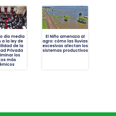
do dio media
El Niño amenaza al
 a la ley de
agro: cómo las lluvias
ilidad de la
excesivas afectan los
dad Privada
sistemas productivos
liminar los
tos más
émicos