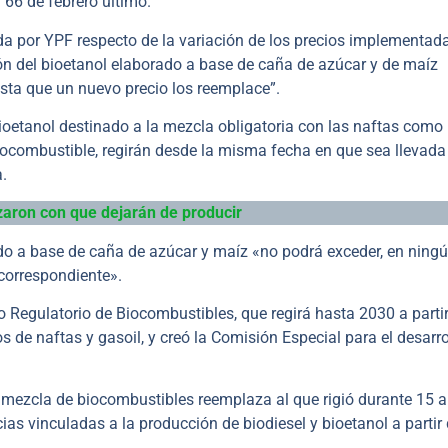
 66 de febrero último.
a por YPF respecto de la variación de los precios implementada
ión del bioetanol elaborado a base de caña de azúcar y de maíz
asta que un nuevo precio los reemplace”.
bioetanol destinado a la mezcla obligatoria con las naftas como 
iocombustible, regirán desde la misma fecha en que sea llevada
a.
aron con que dejarán de producir
ado a base de caña de azúcar y maíz «no podrá exceder, en ning
 correspondiente».
 Regulatorio de Biocombustibles, que regirá hasta 2030 a partir
 de naftas y gasoil, y creó la Comisión Especial para el desarro
 mezcla de biocombustibles reemplaza al que rigió durante 15 a
ias vinculadas a la producción de biodiesel y bioetanol a partir 