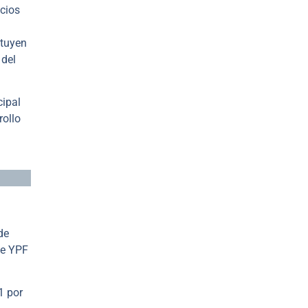
cios
ituyen
 del
cipal
rollo
de
de YPF
1 por