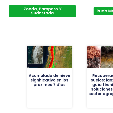
Zonda, Pampero Y
Ruda M
Sudestada
Acumulado de nieve
Recuperac
significativo en los
suelos: la
próximos 7 días
guía técn
soluciones
sector agro