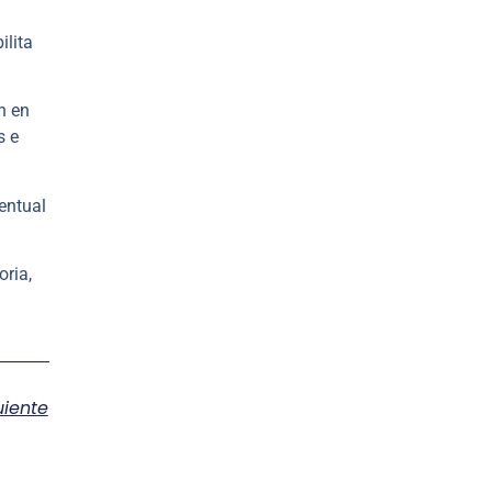
ilita
n en
s e
entual
oria,
uiente