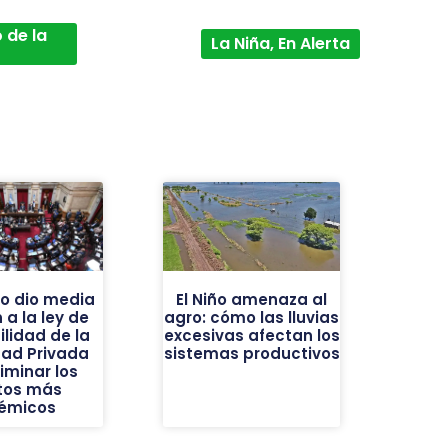
 de la
La Niña, En Alerta
do dio media
El Niño amenaza al
 a la ley de
agro: cómo las lluvias
ilidad de la
excesivas afectan los
dad Privada
sistemas productivos
liminar los
tos más
émicos