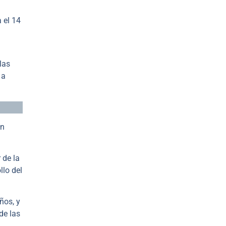
 el 14
las
 a
ún
 de la
llo del
ños, y
de las