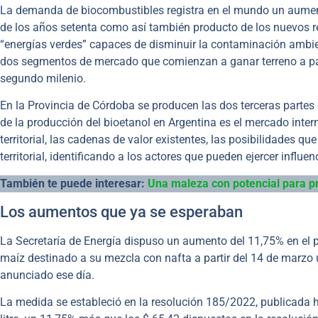
La demanda de biocombustibles registra en el mundo un aumento
de los años setenta como así también producto de los nuevos r
“energías verdes” capaces de disminuir la contaminación ambien
dos segmentos de mercado que comienzan a ganar terreno a par
segundo milenio.
En la Provincia de Córdoba se producen las dos terceras partes 
de la producción del bioetanol en Argentina es el mercado interno
territorial, las cadenas de valor existentes, las posibilidades q
territorial, identificando a los actores que pueden ejercer influ
También te puede interesar:
Una maleza con potencial para pr
Los aumentos que ya se esperaban
La Secretaría de Energía dispuso un aumento del 11,75% en el 
maíz destinado a su mezcla con nafta a partir del 14 de marzo
anunciado ese día.
La medida se estableció en la resolución 185/2022, publicada hoy 