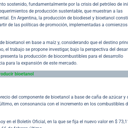
 sostenido, fundamentalmente por la crisis del petróleo de ini
equerimientos de producción sustentable, que muestran a las
tal. En Argentina, la producción de biodiesel y bioetanol const
tir de las políticas de promoción, implementadas a comienzos
de bioetanol en base a maíz y, considerando que el destino prin
, el trabajo se propone investigar, bajo la perspectiva del desar
ue presenta la producción de biocombustibles para el desarrollo
encia para la expansión de este mercado.
oducir bioetanol
precio del componente de bioetanol a base de caña de azúcar y 
 último, en consonancia con el incremento en los combustibles 
en el Boletín Oficial, en la que se fija el nuevo valor en $ 73,1