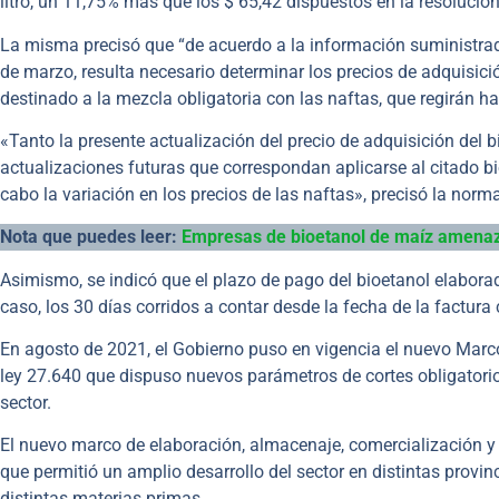
litro, un 11,75% más que los $ 65,42 dispuestos en la resolución
La misma precisó que “de acuerdo a la información suministrad
de marzo, resulta necesario determinar los precios de adquisic
destinado a la mezcla obligatoria con las naftas, que regirán h
«Tanto la presente actualización del precio de adquisición del 
actualizaciones futuras que correspondan aplicarse al citado b
cabo la variación en los precios de las naftas», precisó la norm
Nota que puedes leer:
Empresas de bioetanol de maíz amenaz
Asimismo, se indicó que el plazo de pago del bioetanol elabor
caso, los 30 días corridos a contar desde la fecha de la factura
En agosto de 2021, el Gobierno puso en vigencia el nuevo Marco
ley 27.640 que dispuso nuevos parámetros de cortes obligatorios
sector.
El nuevo marco de elaboración, almacenaje, comercialización y
que permitió un amplio desarrollo del sector en distintas provinc
distintas materias primas.