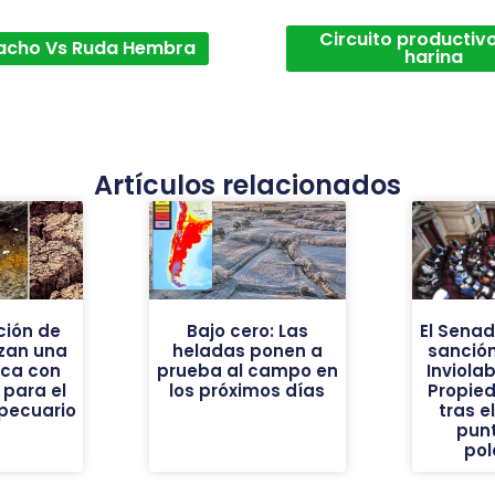
Circuito productivo
acho Vs Ruda Hembra
harina
Artículos relacionados
ión de
Bajo cero: Las
El Sena
nzan una
heladas ponen a
sanción
ica con
prueba al campo en
Inviolab
 para el
los próximos días
Propie
pecuario
tras e
pun
pol