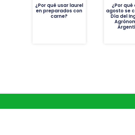
¿Por qué usar laurel
¿Por qué 
en preparados con
agosto se c
carne?
Día del In
Agróno
Argent