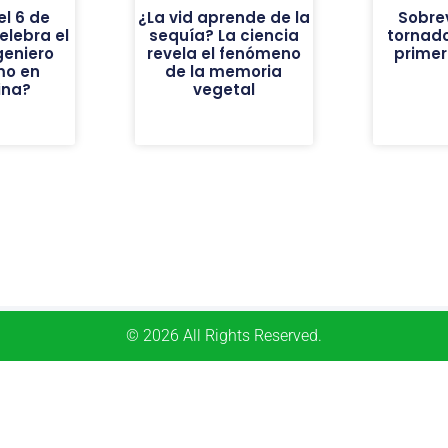
el 6 de
¿La vid aprende de la
Sobrev
elebra el
sequía? La ciencia
tornado
geniero
revela el fenómeno
prime
mo en
de la memoria
ina?
vegetal
© 2026 All Rights Reserved.