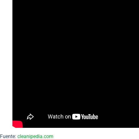
Fuente:
cleanipedia.com