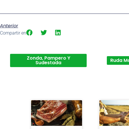
Anterior
Compartir en
Zonda, Pampero Y
Ruda M
Sudestada