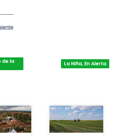
uiente
 de la
La Niña, En Alerta