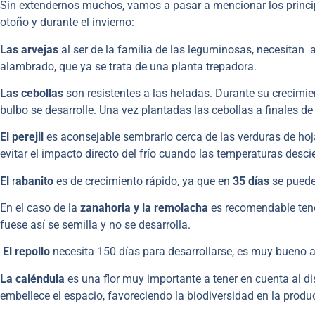
Sin extendernos muchos, vamos a pasar a mencionar los princip
otoño y durante el invierno:
Las arvejas
al ser de la familia de las leguminosas, necesitan 
alambrado, que ya se trata de una planta trepadora.
Las cebollas
son resistentes a las heladas. Durante su crecimien
bulbo se desarrolle. Una vez plantadas las cebollas a finales de
El perejil
es aconsejable sembrarlo cerca de las verduras de hoj
evitar el impacto directo del frío cuando las temperaturas desc
El
r
abanito
es de crecimiento rápido, ya que en
35 días
se puede
En el caso de la
zanahoria y la remolacha
es recomendable tene
fuese así se semilla y no se desarrolla.
El repollo
necesita 150 días para desarrollarse, es muy bueno 
La caléndula
es una flor muy importante a tener en cuenta al di
embellece el espacio, favoreciendo la biodiversidad en la produc