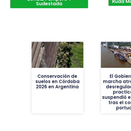
Ruda M
Sudestada
Conservación de
El Gobier
suelos en Córdoba
marcha atrá
2026 en Argentina
desregulac
practic
suspendió e
tras el co
portua