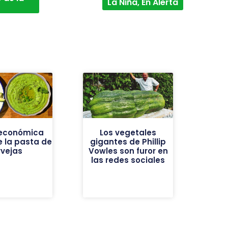
La Niña, En Alerta
y económica
Los vegetales
e la pasta de
gigantes de Phillip
rvejas
Vowles son furor en
las redes sociales