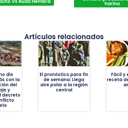
acho Vs Ruda Hembra
harina
Artículos relacionados
no dio
El pronóstico para fin
Fácil 
s con la
de semana: Llega
receta d
ión del
aire polar a la región
a
aje y
central
l decreto
nflicto
rio