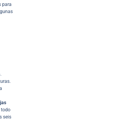
s para
lgunas
.
turas.
a
jas
 todo
s seis