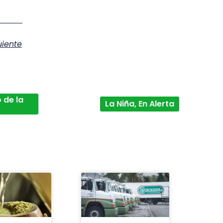
uiente
 de la
La Niña, En Alerta