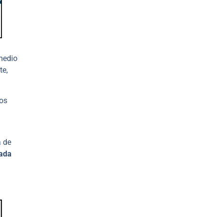
medio
te,
los
a de
ada