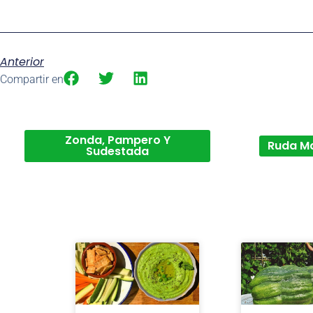
Anterior
Compartir en
Zonda, Pampero Y
Ruda M
Sudestada