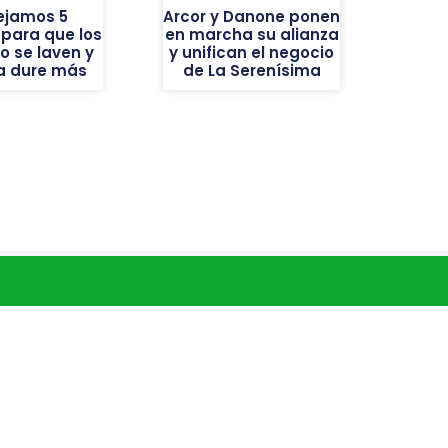
ejamos 5
Arcor y Danone ponen
 para que los
en marcha su alianza
o se laven y
y unifican el negocio
ba dure más
de La Serenísima