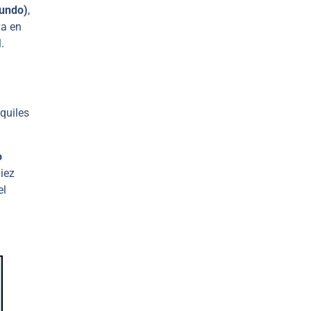
undo)
,
va en
.
quiles
o
iez
el