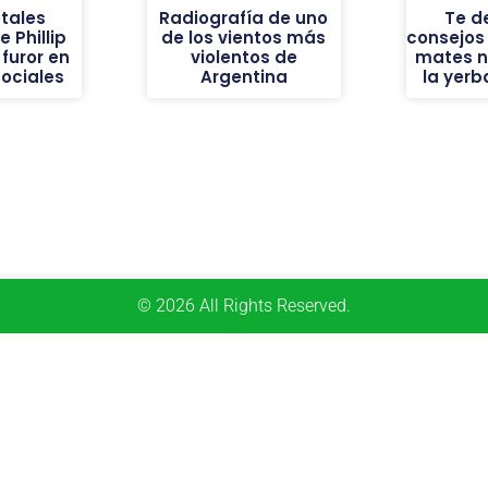
tales
Radiografía de uno
Te d
 Phillip
de los vientos más
consejos
furor en
violentos de
mates n
sociales
Argentina
la yer
© 2026 All Rights Reserved.