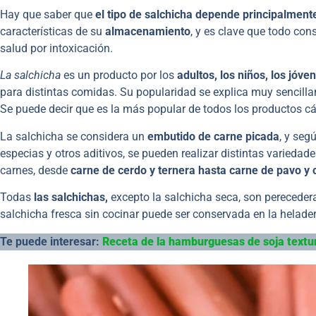
Hay que saber que
el tipo de salchicha depende principalment
características de su
almacenamiento
, y es clave que todo co
salud por intoxicación.
La salchicha
es un producto por los
adultos, los niños, los jóve
para distintas comidas. Su popularidad se explica muy sencill
Se puede decir que es la más popular de todos los productos c
La salchicha se considera un
embutido de carne picada
, y seg
especias y otros aditivos, se pueden realizar distintas variedades
carnes, desde
carne de cerdo y ternera hasta carne de pavo y 
Todas
las salchichas,
excepto la salchicha seca, son perecedera
salchicha fresca sin cocinar puede ser conservada en la helade
Te puede interesar:
Receta de la hamburguesas de soja textu