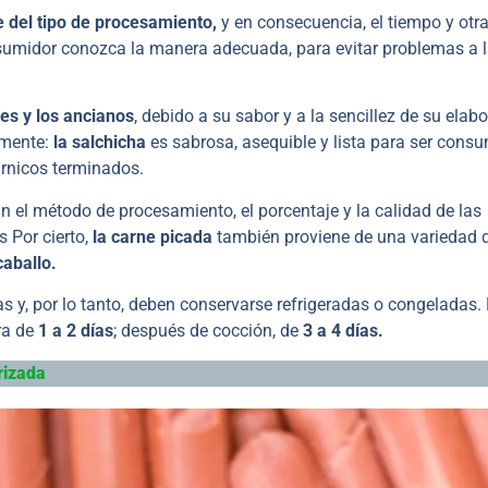
e del tipo de procesamiento,
y en consecuencia, el tiempo y otr
nsumidor conozca la manera adecuada, para evitar problemas a 
nes y los ancianos
, debido a su sabor y a la sencillez de su elab
amente:
la salchicha
es sabrosa, asequible y lista para ser cons
árnicos terminados.
ún el método de procesamiento, el porcentaje y la calidad de las
 Por cierto,
la carne picada
también proviene de una variedad 
caballo.
s y, por lo tanto, deben conservarse refrigeradas o congeladas.
ra de
1 a 2 días
; después de cocción, de
3 a 4 días.
rizada