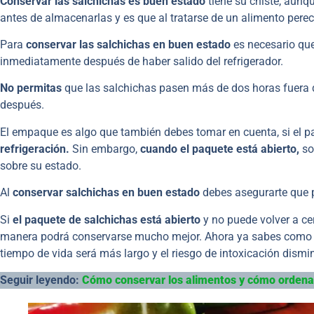
Conservar las salchichas es buen estado
tiene su chiste, aunq
antes de almacenarlas y es que al tratarse de un alimento pere
Para
conservar las salchichas en buen estado
es necesario qu
inmediatamente después de haber salido del refrigerador.
No permitas
que las salchichas pasen más de dos horas fuera d
después.
El empaque es algo que también debes tomar en cuenta, si el 
refrigeración.
Sin embargo,
cuando el paquete está abierto,
so
sobre su estado.
Al
conservar salchichas en buen estado
debes asegurarte que 
Si
el paquete de salchichas está abierto
y no puede volver a cer
manera podrá conservarse mucho mejor. Ahora ya sabes com
tiempo de vida será más largo y el riesgo de intoxicación dismi
Seguir leyendo:
Cómo conservar los alimentos y cómo ordenar