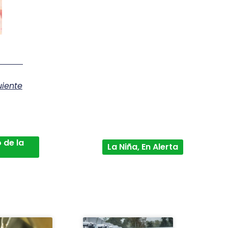
uiente
 de la
La Niña, En Alerta