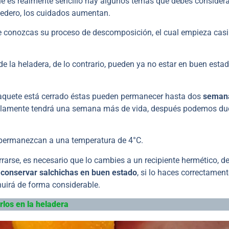
ue es realmente sencillo hay algunos temas que debes considera
cedero, los cuidados aumentan.
e conozcas su proceso de descomposición, el cual empieza casi
e la heladera, de lo contrario, pueden ya no estar en buen esta
paquete está cerrado éstas pueden permanecer hasta dos
seman
lamente tendrá una semana más de vida, después podemos du
permanezcan a una temperatura de 4°C.
rarse, es necesario que lo cambies a un recipiente hermético, de
o
conservar salchichas en buen estado
, si lo haces correctamen
nuirá de forma considerable.
los en la heladera