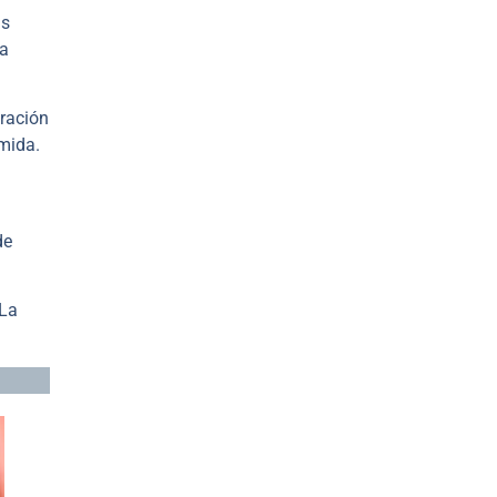
as
la
oración
umida.
de
 La