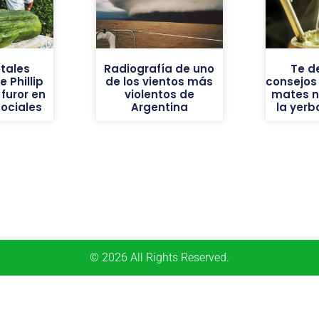
tales
Radiografía de uno
Te d
 Phillip
de los vientos más
consejos
furor en
violentos de
mates n
sociales
Argentina
la yer
© 2026 All Rights Reserved.