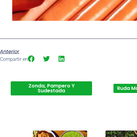
Anterior
Compartir en
Zonda, Pampero Y
Ruda M
Sudestada