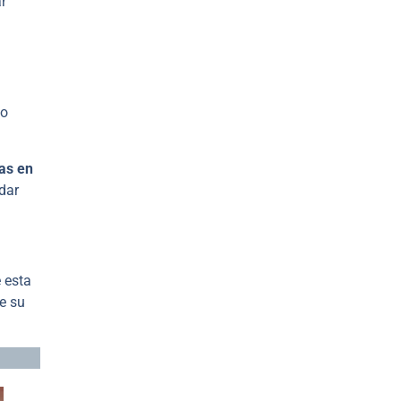
r
do
as en
dar
 esta
te su