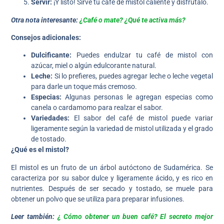
Servir:
¡Y listo! Sirve tu café de mistol caliente y disfrútalo.
Otra nota interesante:
¿Café o mate? ¿Qué te activa más?
Consejos adicionales:
Dulcificante:
Puedes endulzar tu café de mistol con
azúcar, miel o algún edulcorante natural.
Leche:
Si lo prefieres, puedes agregar leche o leche vegetal
para darle un toque más cremoso.
Especias:
Algunas personas le agregan especias como
canela o cardamomo para realzar el sabor.
Variedades:
El sabor del café de mistol puede variar
ligeramente según la variedad de mistol utilizada y el grado
de tostado.
¿Qué es el mistol?
El mistol es un fruto de un árbol autóctono de Sudamérica. Se
caracteriza por su sabor dulce y ligeramente ácido, y es rico en
nutrientes. Después de ser secado y tostado, se muele para
obtener un polvo que se utiliza para preparar infusiones.
Leer también:
¿ Cómo obtener un buen café? El secreto mejor