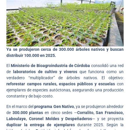
Ya se produjeron cerca de 300.000 árboles nativos y buscan
distribuir 100.000 en 2025.
El
Ministerio de Bioagroindustria de Córdoba
consolidó una red
de
laboratorios de cultivo y viveros
que funciona como un
verdadero “multiplicador” de árboles nativos. El objetivo:
reforestar campos rurales, espacios públicos y escuelas
con
ejemplares de especies autóctonas, asegurando una producción
constante y de bajo costo.
En el marco del
programa Gen Nativo
, ya se produjeron alrededor
de
300.000 plantas
en cinco sedes —
Corralito, San Francisco,
Laboulaye, Coronel Moldes y Despeñaderos
— y se proyecta
duplicar la entrega de ejemplares
durante 2025. Según la