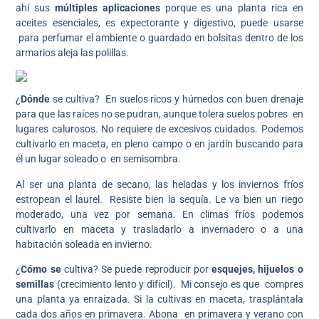
ahí sus
múltiples aplicaciones
porque es una planta rica en
aceites esenciales, es expectorante y digestivo, puede usarse
para perfumar el ambiente o guardado en bolsitas dentro de los
armarios aleja las polillas.
¿
Dónde
se cultiva? En suelos ricos y húmedos con buen drenaje
para que las raíces no se pudran, aunque tolera suelos pobres en
lugares calurosos. No requiere de excesivos cuidados. Podemos
cultivarlo en maceta, en pleno campo o en jardín buscando para
él un lugar soleado o en semisombra.
Al ser una planta de secano, las heladas y los inviernos fríos
estropean el laurel. Resiste bien la sequía. Le va bien un riego
moderado, una vez por semana. En climas fríos podemos
cultivarlo en maceta y trasladarlo a invernadero o a una
habitación soleada en invierno.
¿
Cómo se
cultiva? Se puede reproducir por
esquejes, hijuelos o
semillas
(crecimiento lento y difícil). Mi consejo es que compres
una planta ya enraizada. Si la cultivas en maceta, trasplántala
cada dos años en primavera. Abona en primavera y verano con