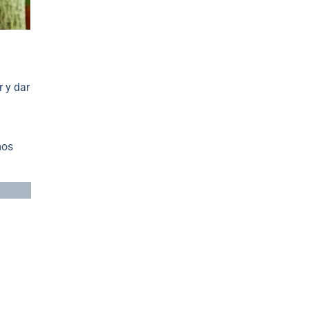
 y dar
mos