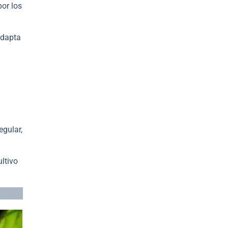
por los
adapta
egular,
ltivo