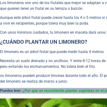
Los limoneros son uno de los frutales que mejor se adaptan a v
que quieren tener un frutal en su terraza o balcón.
Aunque este árbol frutal puede crecer hasta los 4 o 5 metros si 
a vivir en recipientes, porque tolera muy bien la poda.
Con unos mínimos cuidados, tu limonero en maceta dará unos l
¿CUÁNDO PLANTAR UN LIMONERO?
El limonero es un árbol frutal que puede medir hasta 4 metros.
Necesita un suelo drenado y no arcilloso. Y entre 8-12 horas de 
pero evitando los encharcamientos. No tolera bien el frío.
os limoneros pueden producir limones durante todo el año. El pe
del limonero se realiza de marzo a junio.
Puedes leer:
¿Por qué se recomienda plantar aspirinas en el j