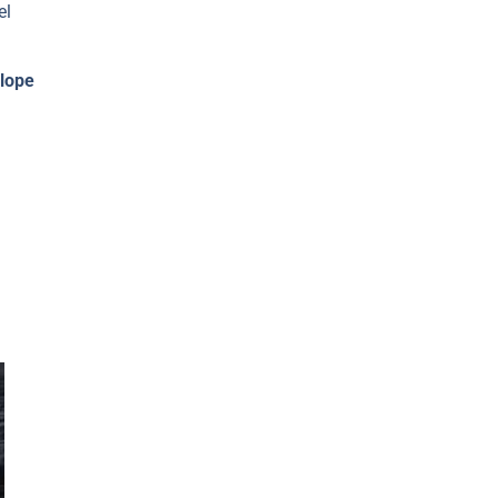
el
lope