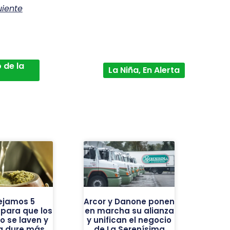
uiente
 de la
La Niña, En Alerta
ejamos 5
Arcor y Danone ponen
 para que los
en marcha su alianza
o se laven y
y unifican el negocio
ba dure más
de La Serenísima