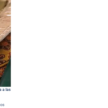
 a las
los