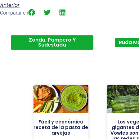
Anterior
Compartir en
Zonda, Pampero Y
Ruda M
Sudestada
Fácil y económica
Los vege
receta de la pasta de
gigantes de
arvejas
Vowles son 
las redes 