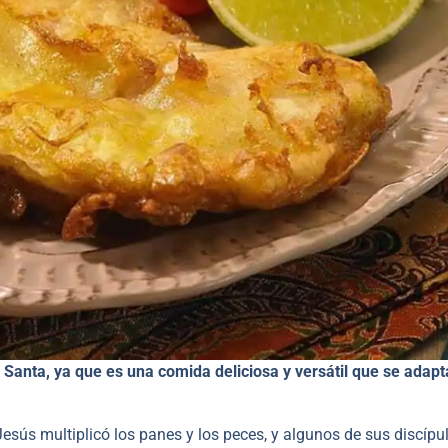
anta, ya que es una comida deliciosa y versátil que se adapta
Jesús multiplicó los panes y los peces, y algunos de sus discípu