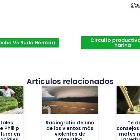
Sig
Circuito productivo
acho Vs Ruda Hembra
harina
Artículos relacionados
tales
Radiografía de uno
Te d
 Phillip
de los vientos más
consejos
furor en
violentos de
mates n
sociales
Argentina
la yer