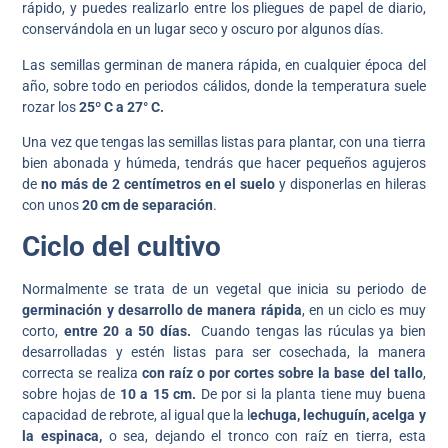
rápido, y puedes realizarlo entre los pliegues de papel de diario,
conservándola en un lugar seco y oscuro por algunos días.
Las semillas germinan de manera rápida, en cualquier época del
año, sobre todo en periodos cálidos, donde la temperatura suele
rozar los
25º C a 27° C.
Una vez que tengas las semillas listas para plantar, con una tierra
bien abonada y húmeda, tendrás que hacer pequeños agujeros
de
no más de 2 centímetros en el suelo
y disponerlas en hileras
con unos
20 cm de separación
.
Ciclo del cultivo
Normalmente se trata de un vegetal que inicia su periodo de
germinación y desarrollo de manera rápida
, en un ciclo es muy
corto,
entre 20 a 50 días.
Cuando tengas las rúculas ya bien
desarrolladas y estén listas para ser cosechada, la manera
correcta se realiza
con raíz o por cortes sobre la base del tallo
,
sobre hojas de
10 a 15 cm.
De por si la planta tiene muy buena
capacidad de rebrote, al igual que la l
echuga, lechuguín, acelga y
la espinaca,
o sea, dejando el tronco con raíz en tierra, esta