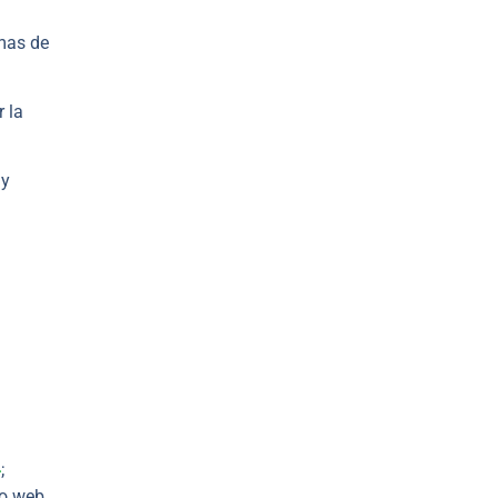
mas de
 la
 y
4
;
tio web