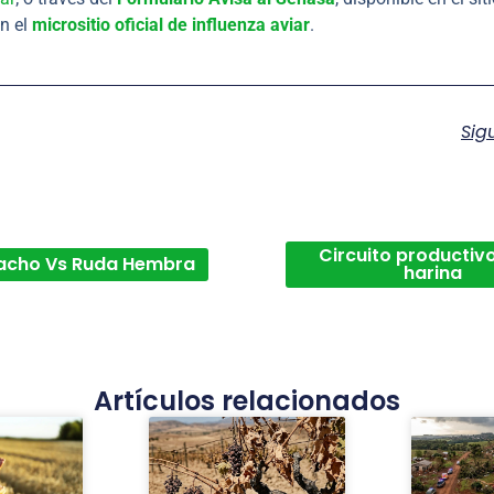
en el
micrositio oficial de influenza aviar
.
Sig
Circuito productivo
acho Vs Ruda Hembra
harina
Artículos relacionados