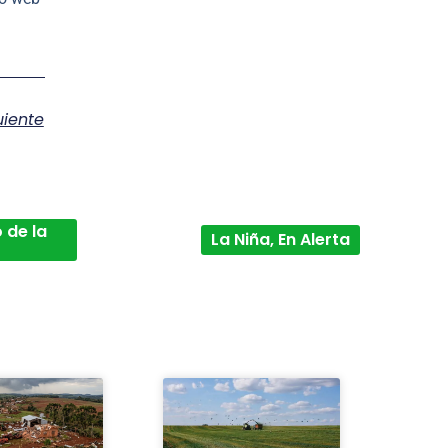
uiente
 de la
La Niña, En Alerta