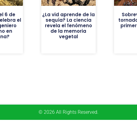
el 6 de
¿La vid aprende de la
Sobrev
elebra el
sequía? La ciencia
tornado
geniero
revela el fenómeno
prime
mo en
de la memoria
ina?
vegetal
© 2026 All Rights Reserved.