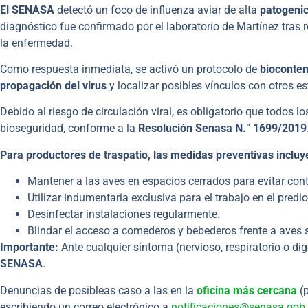
El SENASA
detectó un foco de influenza aviar de alta
patogenic
diagnóstico fue confirmado por el laboratorio de Martínez tras 
la enfermedad.
Como respuesta inmediata, se activó un protocolo de
biocontenc
propagación del virus
y localizar posibles vínculos con otros e
Debido al riesgo de circulación viral, es obligatorio que todos 
bioseguridad, conforme a la
Resolución Senasa N.° 1699/2019
Para productores de traspatio, las medidas preventivas incluy
Mantener a las aves en espacios cerrados para evitar cont
Utilizar indumentaria exclusiva para el trabajo en el predio
Desinfectar instalaciones regularmente.
Blindar el acceso a comederos y bebederos frente a aves s
Importante:
Ante cualquier síntoma (nervioso, respiratorio o di
SENASA
.
Denuncias de posibleas caso a las en la
oficina más cercana
(p
escribiendo un correo electrónico a
notificaciones@senasa.gob.