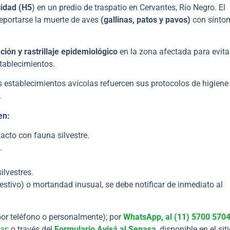
idad (H5
) en un predio de traspatio en Cervantes, Río Negro. El
reportarse la muerte de aves
(gallinas, patos y pavos)
con sínto
ión y rastrillaje epidemiológico
en la zona afectada para evitar
stablecimientos.
los establecimientos avícolas refuercen sus protocolos de higiene
.
en:
acto con fauna silvestre.
.
ilvestres.
gestivo) o mortandad inusual, se debe notificar de inmediato al
or teléfono o personalmente); por
WhatsApp, al (11) 5700 570
ar
; o través del
Formulario Avisá al Senasa
, disponible en el si