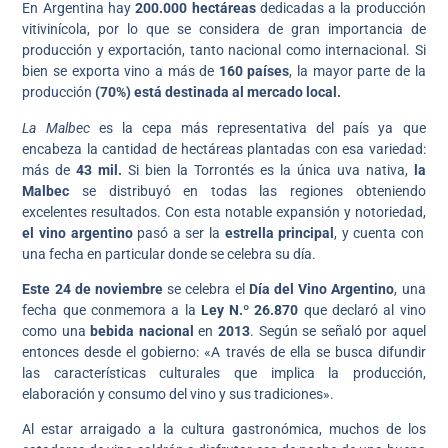
En Argentina hay
200.000 hectáreas
dedicadas a la producción
vitivinícola, por lo que se considera de gran importancia de
producción y exportación, tanto nacional como internacional. Si
bien se exporta vino a más de
160 países
, la mayor parte de la
producción
(70%) está destinada al mercado local.
La Malbec
es la cepa más representativa del país ya que
encabeza la cantidad de hectáreas plantadas con esa variedad:
más de
43 mil.
Si bien la Torrontés es la única uva nativa,
la
Malbec
se distribuyó en todas las regiones obteniendo
excelentes resultados. Con esta notable expansión y notoriedad,
el vino argentino
pasó a ser la
estrella principal
, y cuenta con
una fecha en particular donde se celebra su día.
Este 24 de noviembre
se celebra el
Día del Vino Argentino
, una
fecha que conmemora a la
Ley N.º 26.870
que declaró al vino
como una
bebida nacional
en
2013
. Según se señaló por aquel
entonces desde el gobierno: «A través de ella se busca difundir
las características culturales que implica la producción,
elaboración y consumo del vino y sus tradiciones».
Al estar arraigado a la cultura gastronómica, muchos de los