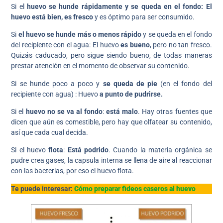
Si el
huevo
se hunde rápidamente y se queda en el fondo: El
huevo está bien, es fresco
y es óptimo para ser consumido.
Si
el huevo se hunde más o menos rápido
y se queda en el fondo
del recipiente con el agua: El huevo
es bueno
, pero no tan fresco.
Quizás caducado, pero sigue siendo bueno, de todas maneras
prestar atención en el momento de observar su contenido.
Si se hunde poco a poco y
se queda de pie
(en el fondo del
recipiente con agua) : Huevo
a punto de pudrirse.
Si el
huevo no
se va al fondo
:
está malo
. Hay otras fuentes que
dicen que aún es comestible, pero hay que olfatear su contenido,
así que cada cual decida.
Si el huevo
flota
:
Está
podrido
. Cuando la materia orgánica se
pudre crea gases, la capsula interna se llena de aire al reaccionar
con las bacterias, por eso el huevo flota.
Te puede interesar:
Cómo preparar fideos caseros al huevo