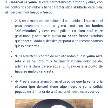
1-
Observar la yema
, si está perfectamente armada y dura, con
los contornos definidos y tiene característica abultada, está bien,
el huevo es
muy fresco
o
fresco
.
2- Si en el momento de colocar el contenido del huevo en el
pato detectamos que la yema está con los
bordes
“difuminados”
y tiene color pálido. La clara está entre
gelatinosa y acuosa: el huevo
no es tan fresco
. Tendrás
que tener cuidado si decides prepararlo, te recomendamos
que lo descartes.
3-
Si al verter el contenido al plato notas que la
yema está
rota
o se ha roto muy fácilmente y tiene color pálido,
además la clara parece agua: El huevo está
a punto de
hacerse malo
o ya lo está.
4-
Presta suma atención en el caso de que
la yema o la
cáscara (por dentro) tiene
algo negro o yema sólida
pegada
en el interior de la cáscara: el huevo está
podrido
.