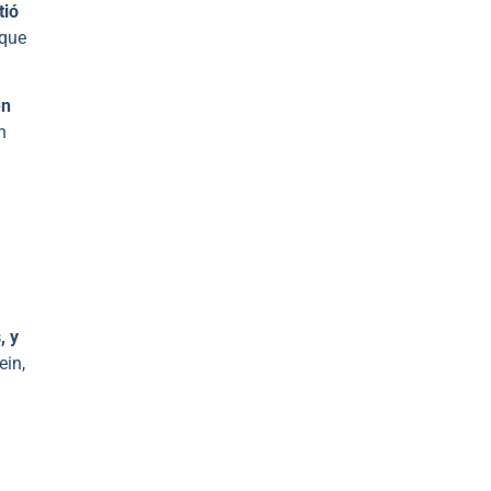
tió
nque
en
n
, y
ein,