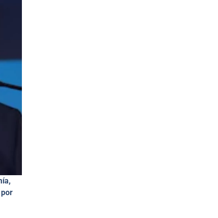
ía,
 por