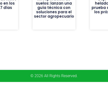
vo en los
suelos: lanzan una
helad
7 días
guía técnica con
prueba 
soluciones para el
los pr
sector agropecuario
© 2026 All Rights Reserved.