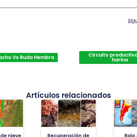
Sig
Circuito productivo
acho Vs Ruda Hembra
harina
Artículos relacionados
de nieve
Recuperación de
Bajo 