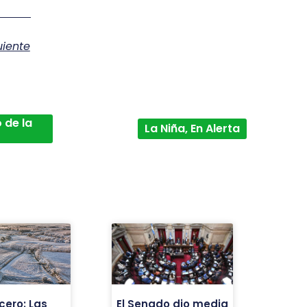
uiente
 de la
La Niña, En Alerta
cero: Las
El Senado dio media