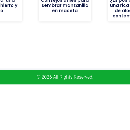
a, una
Consejos útiles para
¿Es posi
ierro y
sembrar manzanilla
una ric
io
en maceta
de alo
contam
© 2026 All Rights Reserved.