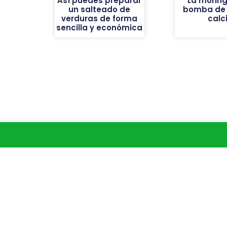
Así puedes preparar
La moring
un salteado de
bomba de h
verduras de forma
calc
sencilla y económica