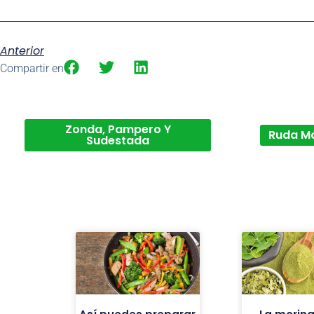
Anterior
Compartir en
Zonda, Pampero Y
Ruda M
Sudestada