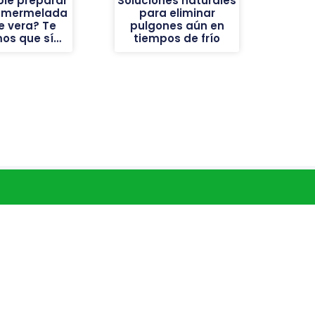
ble preparar
Soluciones naturales
a mermelada
para eliminar
e vera? Te
pulgones aún en
os que sí…
tiempos de frío