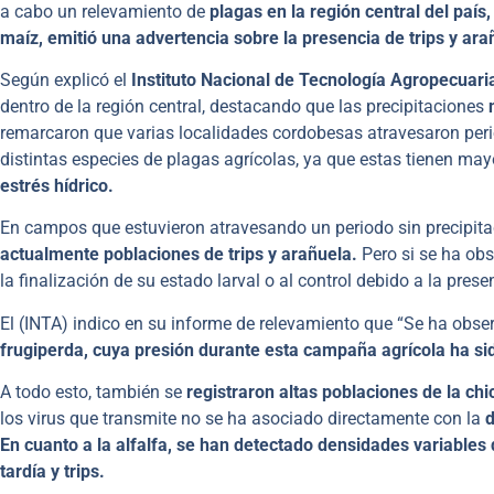
a cabo un relevamiento de
plagas en la región central del paí
maíz, emitió una advertencia sobre la presencia de trips y ar
Según explicó el
Instituto Nacional de Tecnología Agropecuari
dentro de la región central, destacando que las precipitaciones
n
remarcaron que varias localidades cordobesas atravesaron period
distintas especies de plagas agrícolas, ya que estas tienen ma
estrés hídrico.
En campos que estuvieron atravesando un periodo sin precipita
actualmente poblaciones de trips y arañuela.
Pero si se ha ob
la finalización de su estado larval o al control debido a la pr
El (INTA) indico en su informe de relevamiento que “Se ha obse
frugiperda, cuya presión durante esta campaña agrícola ha sid
A todo esto, también se
registraron altas poblaciones de la chi
los virus que transmite no se ha asociado directamente con la
d
En cuanto a la alfalfa, se han detectado densidades variables 
tardía y trips.