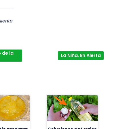
uiente
 de la
La Niña, En Alerta