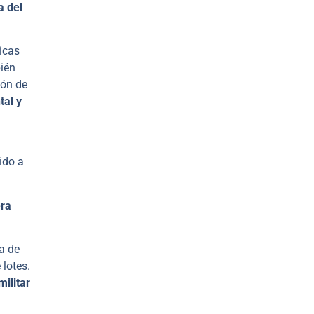
a del
icas
ién
ión de
tal y
ido a
ra
a de
 lotes.
ilitar