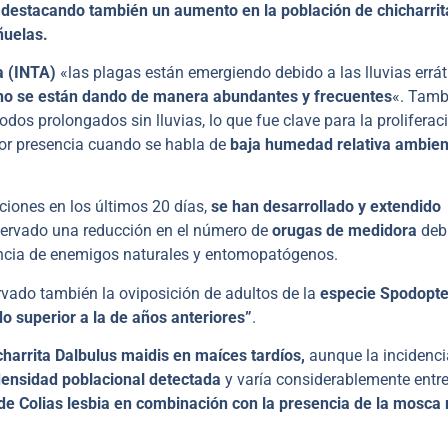
s, destacando también un aumento en la población de chicharrit
añuelas.
a
(INTA)
«las plagas están emergiendo debido a las lluvias errát
o se están dando de manera abundantes y frecuentes
«. Tamb
os prolongados sin lluvias, lo que fue clave para la proliferac
yor presencia cuando se habla de
baja humedad relativa ambien
ciones en los últimos 20 días,
se han desarrollado y extendido
servado una reducción en el número de
orugas de medidora
deb
esencia de enemigos naturales y entomopatógenos.
rvado también la oviposición de adultos de la
especie Spodopte
o superior a la de años anteriores”
.
charrita Dalbulus maidis en maíces tardíos,
aunque la incidenci
ensidad poblacional detectada
y varía considerablemente entre
de Colias lesbia en combinación con la presencia de la mosca m