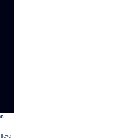
án
llevó