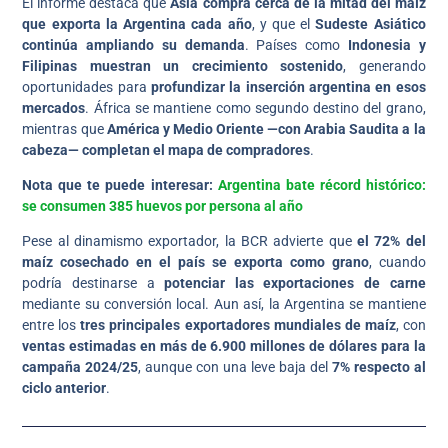
El informe destaca que
Asia compra cerca de la mitad del maíz
que exporta la Argentina cada año
, y que el
Sudeste Asiático
continúa ampliando su demanda
. Países como
Indonesia y
Filipinas muestran un crecimiento sostenido
, generando
oportunidades para
profundizar la inserción argentina en esos
mercados
. África se mantiene como segundo destino del grano,
mientras que
América y Medio Oriente —con Arabia Saudita a la
cabeza— completan el mapa de compradores
.
Nota que te puede interesar:
Argentina bate récord histórico:
se consumen 385 huevos por persona al año
Pese al dinamismo exportador, la BCR advierte que
el 72% del
maíz cosechado en el país se exporta como grano
, cuando
podría destinarse a
potenciar las exportaciones de carne
mediante su conversión local. Aun así, la Argentina se mantiene
entre los
tres principales exportadores mundiales de maíz
, con
ventas estimadas en más de 6.900 millones de dólares para la
campaña 2024/25
, aunque con una leve baja del
7% respecto al
ciclo anterior
.