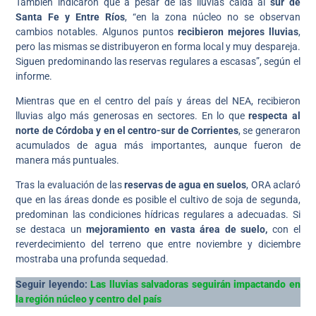
También indicaron que a pesar de las lluvias caída al
sur de
Santa Fe y Entre Ríos
, “en la zona núcleo no se observan
cambios notables. Algunos puntos
recibieron mejores lluvias
,
pero las mismas se distribuyeron en forma local y muy despareja.
Siguen predominando las reservas regulares a escasas”, según el
informe.
Mientras que en el centro del país y áreas del NEA, recibieron
lluvias algo más generosas en sectores. En lo que
respecta al
norte de Córdoba y en el centro-sur de Corrientes
, se generaron
acumulados de agua más importantes, aunque fueron de
manera más puntuales.
Tras la evaluación de las
reservas de agua en suelos
, ORA aclaró
que en las áreas donde es posible el cultivo de soja de segunda,
predominan las condiciones hídricas regulares a adecuadas. Si
se destaca un
mejoramiento en vasta área de suelo,
con el
reverdecimiento del terreno que entre noviembre y diciembre
mostraba una profunda sequedad.
Seguir leyendo:
Las lluvias salvadoras seguirán impactando en
la región núcleo y centro del país