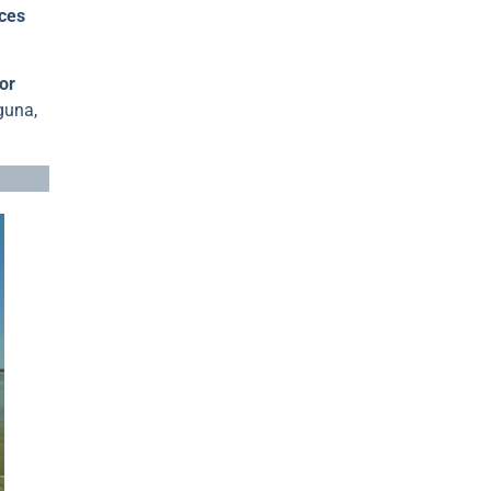
ces
or
guna,