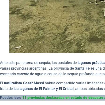
Ante este panorama de sequía, las postales de
lagunas práctica
varias provincias argentinas. La provincia de
Santa Fe
es una de
escenario carente de agua a causa de la sequía profunda que s
El
naturalista Cesar Massi
habría compartido varias imágenes de
trata de
las lagunas de El Palmar y El Cristal
, ambas ubicadas en
Puedes leer:
11 provincias declaradas en estado de desastre