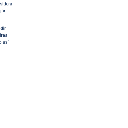
sidera
lgún
dir
ires
.
o así