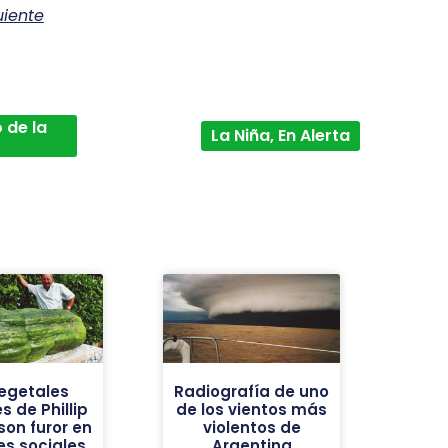
uiente
 de la
La Niña, En Alerta
vegetales
Radiografía de uno
s de Phillip
de los vientos más
son furor en
violentos de
es sociales
Argentina