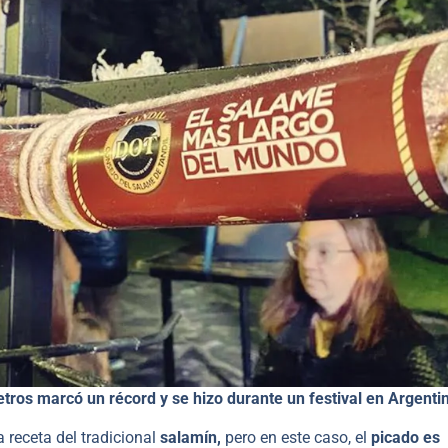
tros marcó un récord y se hizo
durante un festival
en Argenti
 receta del tradicional
salamín,
pero en este caso, el
picado es