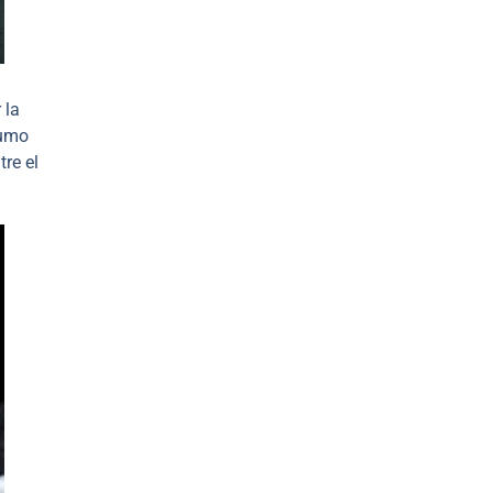
 la
sumo
re el