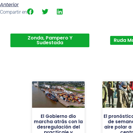
Anterior
Compartir en
Zonda, Pampero Y
Ruda M
Sudestada
El Gobierno dio
El pronóstic
marcha atrás con la
de semana
desregulación del
aire polar a
practicaje y
centr