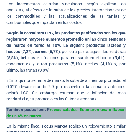
Los incrementos estarían vinculados, según explican los
analistas, al efecto de la suba de los precios internacionales de
los
commodities
y las actualizaciones de las
tarifas
y
combustibles que impactan en los costos.
Según la consultora LCG, los productos panificados son los que
registraron mayores aumentos promedio en las cinco semanas
de marzo en torno al 10%. Le siguen: productos lácteos y
huevos (7,2%), carnes (6,7%)
; por otra parte, siguen las verduras
(5,5%), bebidas e infusiones para consumir en el hogar (5,4%),
condimentos y otros productos (5,1%), aceites (4,1%) y, por
último, las frutas (3,8%).
«En la quinta semana de marzo, la suba de alimentos promedio el
0,02% desacelerando 2,9 p.p respecto a la semana anterior»,
aclaró LCG. Sin embargo, estiman que la inflación del mes
rondará el 6,3% promedio en las últimas semanas.
También podes leer: P
recios salados: Estimaron una inflación
de un 6% en marzo
En la misma línea,
Focus Market
realizó un relevamiento similar