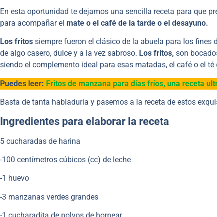
En esta oportunidad te dejamos una sencilla receta para que pr
para acompañar el
mate o el café de la tarde o el desayuno.
Los fritos
siempre fueron el clásico de la abuela para los fines
de algo casero, dulce y a la vez sabroso.
Los fritos,
son bocados 
siendo el complemento ideal para esas matadas, el café o el té d
Puedes leer:
Fritos de manzana para días fríos, una receta ultr
Basta de tanta habladuría y pasemos a la receta de estos exqui
Ingredientes
para elaborar la receta
5 cucharadas de harina
-100 centímetros cúbicos (cc) de leche
-1 huevo
-3 manzanas verdes grandes
-1 cucharadita de polvos de hornear