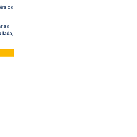
áralos
ganas
llada,