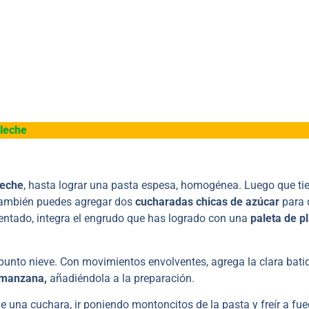
 leche
leche
, hasta lograr una pasta espesa, homogénea. Luego que ti
también puedes agregar dos
cucharadas chicas de azúcar
para 
ntado, integra el engrudo que has logrado con una
paleta de pl
punto nieve. Con movimientos envolventes, agrega la clara batid
a manzana,
añadiéndola a la preparación.
 una cuchara, ir poniendo montoncitos de la pasta y freír a fu