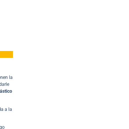
enen la
darle
ástico
a a la
ego