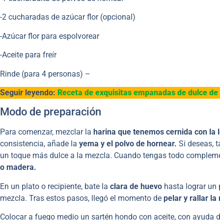
-2 cucharadas de azúcar flor (opcional)
-Azúcar flor para espolvorear
-Aceite para freír
Rinde (para 4 personas) –
Seguir leyendo:
Receta de exquisitas empanadas de dulce de
Modo de preparación
Para comenzar, mezclar la
harina que tenemos cernida con la 
consistencia, añade la
yema y el polvo de hornear.
Si deseas, 
un toque más dulce a la mezcla. Cuando tengas todo compleme
o madera.
En un plato o recipiente, bate la
clara de huevo
hasta lograr un 
mezcla. Tras estos pasos, llegó el momento de
pelar y rallar l
Colocar a fuego medio un sartén hondo con aceite, con ayuda de