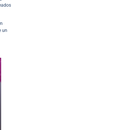
reados
en
e un