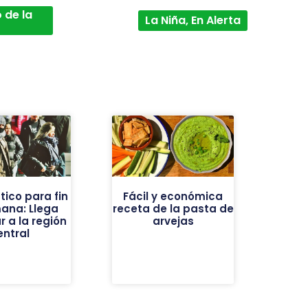
 de la
La Niña, En Alerta
tico para fin
Fácil y económica
ana: Llega
receta de la pasta de
r a la región
arvejas
entral