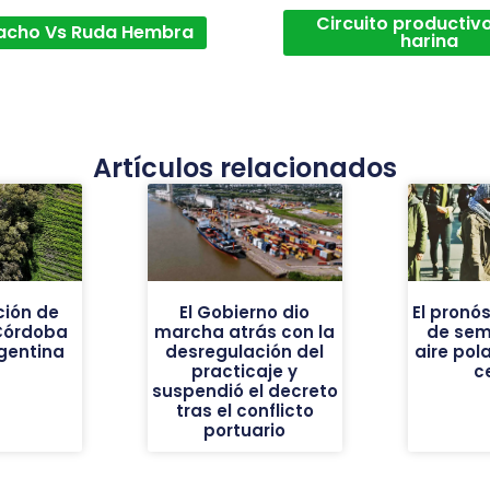
Circuito productivo
acho Vs Ruda Hembra
harina
Artículos relacionados
ión de
El Gobierno dio
El pronós
Córdoba
marcha atrás con la
de sem
gentina
desregulación del
aire pola
practicaje y
c
suspendió el decreto
tras el conflicto
portuario