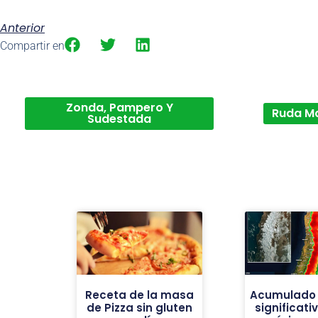
Anterior
Compartir en
Zonda, Pampero Y
Ruda M
Sudestada
Receta de la masa
Acumulado 
de Pizza sin gluten
significati