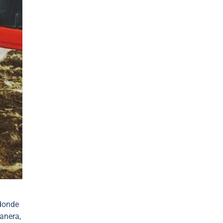
 donde
manera,