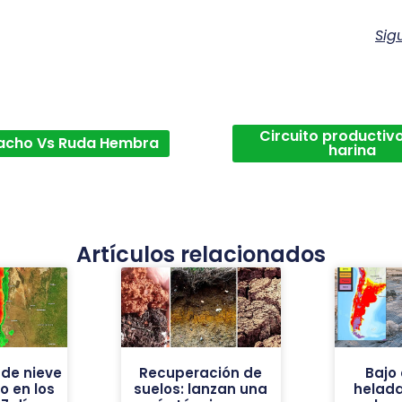
Sig
Circuito productivo
acho Vs Ruda Hembra
harina
Artículos relacionados
de nieve
Recuperación de
Bajo 
vo en los
suelos: lanzan una
helad