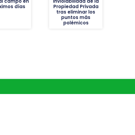
al campo en
Inviolabilidad de la
óximos días
Propiedad Privada
tras eliminar los
puntos más
polémicos