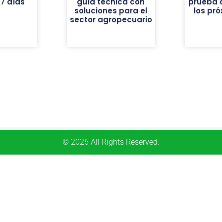
7 días
guía técnica con
prueba 
soluciones para el
los pr
sector agropecuario
© 2026 All Rights Reserved.