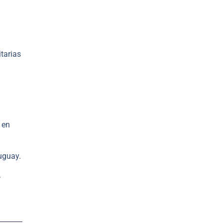
tarias
 en
ruguay.
.