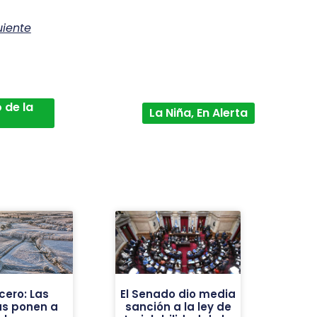
uiente
 de la
La Niña, En Alerta
cero: Las
El Senado dio media
as ponen a
sanción a la ley de