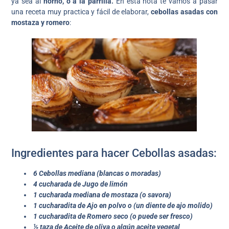
ya sea al
horno, o a la parrilla.
En esta nota te vamos a pasar
una receta muy practica y fácil de elaborar,
cebollas asadas con
mostaza y romero
:
Ingredientes para hacer Cebollas asadas:
6 Cebollas mediana (blancas o moradas)
4 cucharada de Jugo de limón
1 cucharada mediana de mostaza
(o savora)
1 cucharadita de Ajo en polvo
o (un diente de ajo molido)
1 cucharadita de Romero seco
(o puede ser fresco)
½ taza de Aceite de oliva
o algún aceite vegetal