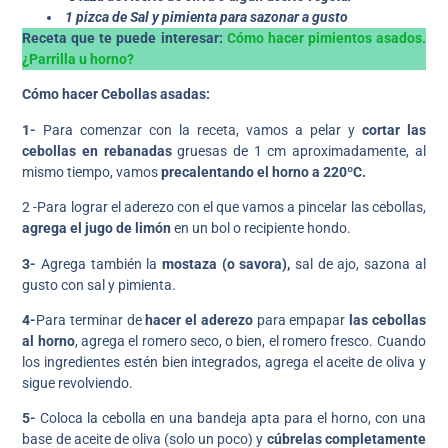
1 pizca de Sal y pimienta
para sazonar a gusto
Receta que te puede interesar:
Cómo hacer pimientos asados.
¿Parrilla u horno?
Cómo hacer Cebollas asadas:
1-
Para comenzar con la receta, vamos a pelar y
cortar las
cebollas en rebanadas
gruesas de 1 cm aproximadamente, al
mismo tiempo, vamos
precalentando el horno a 220ºC.
2 -Para lograr el aderezo con el que vamos a pincelar las cebollas,
agrega el jugo de limón
en un bol o recipiente hondo.
3-
Agrega también la
mostaza (o savora),
sal de ajo, sazona al
gusto con sal y pimienta.
4-
Para terminar de
hacer el aderezo
para empapar
las cebollas
al horno
, agrega el romero seco, o bien, el romero fresco. Cuando
los ingredientes estén bien integrados, agrega el aceite de oliva y
sigue revolviendo.
5-
Coloca la cebolla en una bandeja apta para el horno, con una
base de aceite de oliva (solo un poco) y
cúbrelas completamente