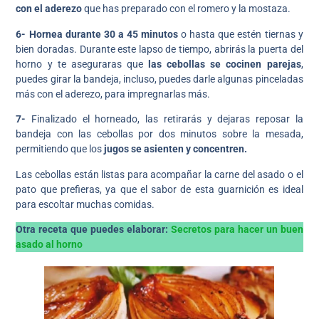
con el aderezo
que has preparado con el romero y la mostaza.
6-
Hornea durante 30 a 45 minutos
o hasta que estén tiernas y
bien doradas. Durante este lapso de tiempo, abrirás la puerta del
horno y te aseguraras que
las cebollas se cocinen parejas
,
puedes girar la bandeja, incluso, puedes darle algunas pinceladas
más con el aderezo, para impregnarlas más.
7-
Finalizado el horneado, las retirarás y dejaras reposar la
bandeja con las cebollas por dos minutos sobre la mesada,
permitiendo que los
jugos se asienten y concentren.
Las cebollas están listas para acompañar la carne del asado o el
pato que prefieras, ya que el sabor de esta guarnición es ideal
para escoltar muchas comidas.
Otra receta que puedes elaborar:
Secretos para hacer un buen
asado al horno